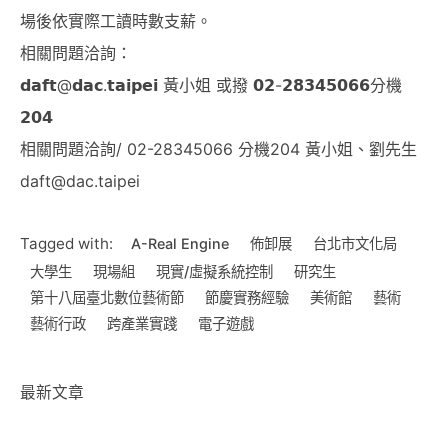
場後依實際工讀時數支薪。
相關問題洽詢：
𝗱𝗮𝗳𝘁@𝗱𝗮𝗰.𝘁𝗮𝗶𝗽𝗲𝗶 黃小姐 或撥 𝟬𝟮-𝟮𝟴𝟯𝟰𝟱𝟬𝟲𝟲分機
𝟮𝟬𝟰
相關問題洽詢/ 02-28345066 分機204 黃小姐、劉先生
daft@dac.taipei
Tagged with:
A-Real Engine
佈卸展
台北市文化局
大學生
現場組
現實/虛擬系統控制
研究生
第十八屆臺北數位藝術節
節慶實務經驗
美術館
藝術
藝術行政
跨產業實踐
電子遊戲
最新文章
《美學程式設計》