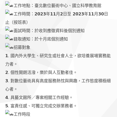
工作地點：臺北數位藝術中心、國立科學教育館
工作時間：𝟮𝟬𝟮𝟯年𝟭𝟭月𝟮日至 𝟮𝟬𝟮𝟯年𝟭𝟭月𝟯𝟬日
止（按班表）
面試時間：於收到應徵資料後個別通知
錄取通知：於十月底個別通知
招募對象
𝟭. 國內外大學生、研究生或社會人士，欲培養展場實務能
力者。
𝟮. 個性開朗活潑，樂於與人互動者佳。
𝟯. 對數位藝術具有高度服務熱忱與興趣，工作態度積極細
心者。
𝟰. 具藝文館所／專案相關工作經驗。
𝟱. 富責任感、可獨立完成交辦業務者。
工作時段