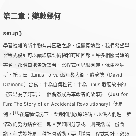
第二章：變數幾何
setup()
學習複雜的新事物有其困難之處，但撇開這點，我們希望學
習程式設計可以讓您感到愉快和有所回報。許多相關書籍的
書名，都明白地告訴讀者，寫程式可以很有趣，像由林納
斯・托瓦茲（Linus Torvalds）與大衛・戴蒙德（David
Diamond）合寫，半為自傳性質，半為 Linus 發展故事的
《只是為了好玩：一個偶然成為革命者的故事》（Just for
Fun: The Story of an Accidental Revolutionary）便是一
[11]
例。
在這種情況下，樂趣和開放原始碼，以供人們進一步
修改的努力結合在一起。就如同分享或一則笑話或一份食
譜，程式設計是一種社會活動，要「懂得」程式設計，必須