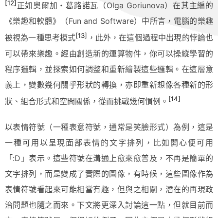
[12]
正如奧爾加・葛路諾瓦（Olga Goriunova）在其主編的
《樂趣和軟體》（Fun and Software）中所言，電腦的樂趣
[13]
被視為一種思考模式
，此外，在這個過程中出現的悖論也
可以帶來樂趣。經由創造新的運算物件，你可以操縱學習的
程序邏輯，並探索如何調整和重新繪製這些邏輯。在這層意
義上，變數幾何關乎形狀的轉換，亦即重新想像各種新的形
[14]
狀、組合形式和空間關係，從而挑戰幾何慣例。
以表情符號（一種表意符號，通常是笑臉形式）為例，這是
一種可用以呈現面部表情的文字排列，比如開心便可用
「:D」表示。這些符號在溝通上愈來愈普及，不再是簡單的
文字排列，而是變成了實際的圖像，有時候，這些圖像作為
表情符號看起來可能相當有趣，但與之相關，潛在的再現政
治問題也隨之而來。下文將更深入討論這一點，但就目前而