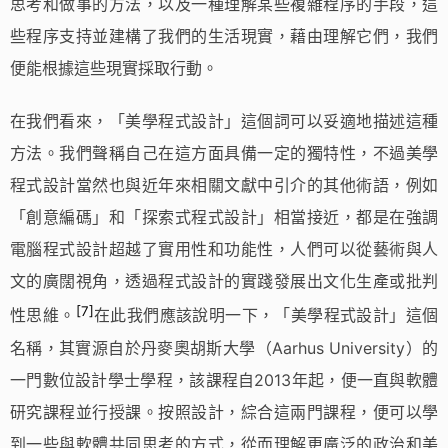
思考和做事的方法，以及一種理解某些複雜程序的手段，這
些程序支持並建構了我們的生活現實，藉由理解它們，我們
便能根據這些現實採取行動。
在我們看來，「美學程式設計」這個詞可以妥適地描述這種
方法。我們聲稱自己在這方面具備一定的獨特性，不過美學
程式設計當然也與近年來相關文獻中引介的其他術語，例如
「創意編碼」和「探索式程式設計」相當接近，都是在強調
電腦程式設計超越了實用性和功能性，人們可以從藝術與人
文的廣闊視角，透過程式設計的實踐發展出文化生產或批判
[7]
性思維。
在此我們應該說明一下，「美學程式設計」這個
名稱，其實源自於丹麥奧胡斯大學（Aarhus University）的
一門數位設計學士學程，該課程自2013年起，便一直與軟體
研究課程並行授課。按照設計，綜合這兩門課程，便可以學
到一些與軟體共同思考的方式，從而理解更廣泛的政治和美