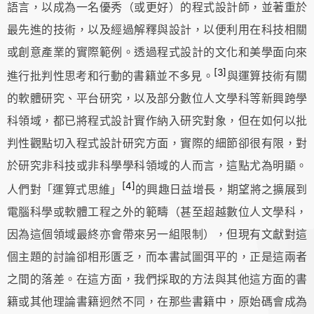
語言，以成為一名優秀（或更好）的程式設計師，並著重於
最先進的技術，以及經過解釋與設計，以便利用在科技相關
或創意產業的實際範例。透過程式設計的文化和美學面向來
[3]
進行批判性思考和行動的書籍並不多見。
與運算技術有關
的軟體研究、平台研究，以及部分數位人文學科等新興跨學
科領域，都已將程式設計實作納入研究對象，但在如何以批
判性觀點切入程式設計研究方面，實際的細節卻很有限，對
於研究非科技或非科學學科領域的人而言，這點尤為明顯。
[4]
人們對「運算式思維」
的興趣日益增長，期望將之擴展到
電腦科學或軟體工程之外的範疇（甚至超越數位人文學科，
因為這個領域最終亦會帶來另一組限制），但現有文獻對這
個主題的討論卻相形匱乏，而本書試圖弭平的，正是這兩者
之間的落差。在這方面，我們採取的方法與其他這方面的書
籍或其他理論書籍迥然不同，在那些書籍中，原始碼會成為