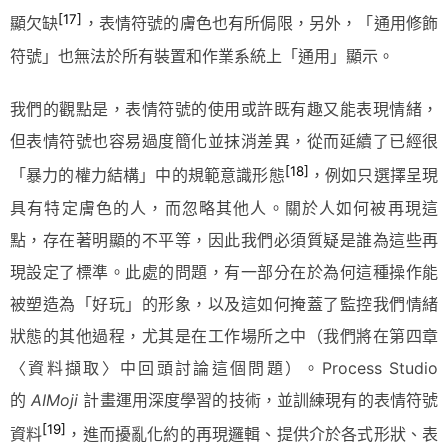
[17]
顯欠缺
，表情符號的膚色也有所侷限，另外，「通用修飾
符號」也無法於所有裝置和作業系統上「通用」顯示。
我們的觀點是，表情符號的使用或許既有趣又能表現情緒，
但表情符號也容易過度簡化並抹消差異，從而延續了已經很
[18]
「暴力的權力結構」中的規範意識形態
，例如只選擇呈現
具有特定膚色的人，而忽略其他人。關於人如何被再現這
點，存在著明顯的不平等，因此我們必須質疑是誰為這些再
現設定了標準。此處的問題，有一部分在於為何這種操作能
被塑造為「好玩」的形象，以及這如何掩蓋了監控我們情緒
狀態的其他過程，尤其是在工作場所之中（我們將在第四章
〈資料擷取〉中回頭討論這個問題）。Process Studio
的
AIMoji
計畫運用深度學習的技術，並訓練現有的表情符號
[19]
資料
，進而擾亂化約的再現邏輯、提供介於各式形狀、表