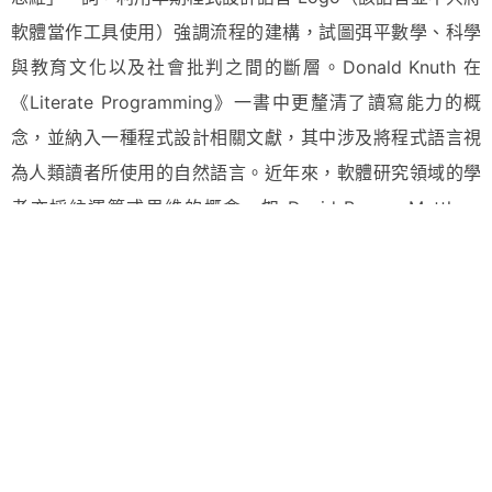
軟體當作工具使用）強調流程的建構，試圖弭平數學、科學
與教育文化以及社會批判之間的斷層。Donald Knuth 在
《Literate Programming》一書中更釐清了讀寫能力的概
念，並納入一種程式設計相關文獻，其中涉及將程式語言視
為人類讀者所使用的自然語言。近年來，軟體研究領域的學
者亦採納運算式思維的概念，如 David Berry、Matthew
Fuller、Nick Montfort 和 Annette Vee 等人。參見：
Seymour Papert,
Mindstorms; Children, Computers and
Powerful Ideas
(New York: Basic Books, 1980); Donald
Ervin Knuth,
Literate Programming
CSLI Lecture Notes,
N°27 (Stanford, CA: Center for the Study of Language
and Information, 1992); Jeannette M. Wing,
“Computational Thinking,”
ACM
49, N°3 (March 2006):
33–35; Michael, Mateas, “Procedural Literacy: Educating