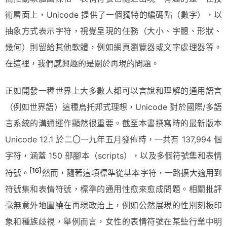
術層面上，Unicode 提供了一個獨特的編碼點（數字），以
抽象方式表示字符，視覺呈現的任務（大小、字體、形狀、
幾何）則留給其他軟體，例如網頁瀏覽器或文字處理器等。
在這裡，我們感興趣的是關於再現的問題。
正如開發一種世界上大多數人都可以言說和理解的通用語言
（例如世界語）這種烏托邦式理想，Unicode 對於國際/多語
言系統的溝通運作顯然很重要。截至本書撰寫時的最新版本
Unicode 12.1 於二〇一九年五月發佈時，一共有 137,994 個
字符，涵蓋 150 部腳本（scripts），以及多個符號集和表情
[16]
符號。
然而，隨著這項標準從基本字符，一路擴大適用到
符號集和表情符號，標準的通用性愈來愈成問題。相關批評
毫無意外地圍繞在再現政治上，例如公然展現的性別刻板印
象和種族歧視，舉例而言，女性的表情符號在某些行業中明