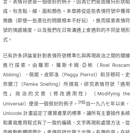
言，表情符號是一個很好的例子，因為它們是由幾何形狀組
成，包含點、線、面和顏色。本章將從這些表情符號中獲得
樂趣（即使一些潛在的問題根本不好玩），進而探索表情符
號的情感維度，以及我們在日常溝通上會遇到的不同呈現形
式。
已有許多評論家針對表情符號標準化與再現政治之間的關連
進行探索。由羅耶・羅斯卡姆·亞彬（Roel Roscam
Abbing）、佩姬・皮耶洛（Peggy Pierrot）和芬穆珂・史
奈爾汀（Femke Snelting）所撰寫，研究表情符號「通用
性」政治的文章〈修改通用性〉（Modifying the
[15]
Universal）便是一個很好的例子。
自一九八七年以來，
Unicode 計畫設定了運算產業的標準，讓所有主要操作系統
和書寫應用程式有了一致的編碼、文字再現和處理方法，從
而推動軟體國際化，表情符號也隨之出現。有趣的是，在技