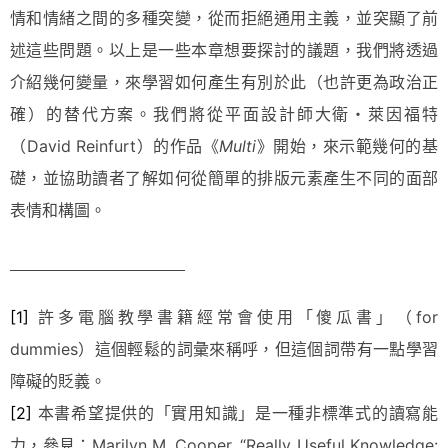
情和情緒之間的多種突變，從而拒絕通用主義，並突顯了前
述這些問題。以上是一些本章想要探討的議題，我們將透過
介紹幾何變量，來學習如何產生有別於此（也許更為政治正
確）的替代方案。我們將從平面設計師大衛・萊因福特
（David Reinfurt）的作品《
Multi
》開始，來示範幾何的基
礎，並協助讀者了解如何從簡單的排版元素產生不同的面部
表情和構圖。
[1]
許多電腦教學書籍經常會使用「傻瓜書」（for
dummies）這個輕鬆的詞彙來稱呼，但這個詞帶有一點學習
障礙的貶義。
[2]
本書希望提供的「實用知識」是一種非標準式的讀寫能
力，參見：Marilyn M. Cooper, “Really Useful Knowledge: