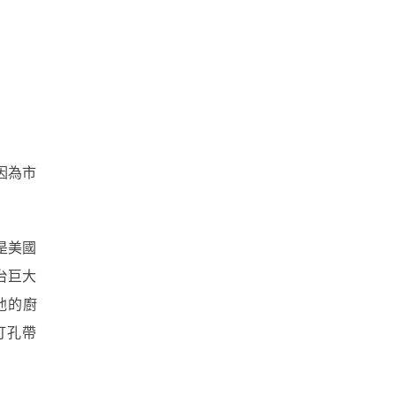
因為市
是美國
一台巨大
他的廚
打孔帶