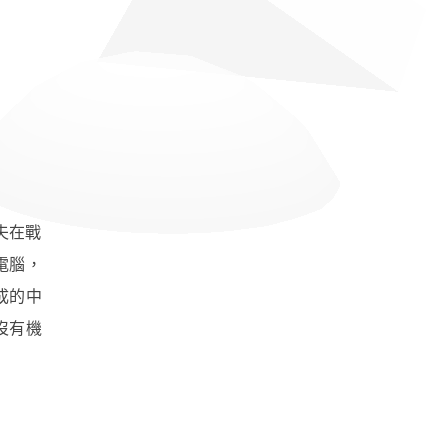
拉夫在戰
電腦，
成的中
沒有機