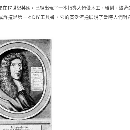
燒至今，但是在17世紀英國，已經出現了一本指導人們做木工、雕刻、鑄
es）》。或許這是第一本DIY工具書，它的廣泛流通展現了當時人們