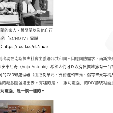
瑟蘭的家人、薩瑟蘭以及他自行
的「ECHO IV」電腦
：
https://reurl.cc/nLNnoe
uter）」則出現在南斯拉夫社會主義聯邦共和國。因應國防需求，南斯
尼奇（Voja Antonić）希望人們可以沒有負擔地擁有一台
公司的Z80微處理器（由控制單元、算術邏輯單元、儲存單元等構
的概念圖發送出去。有趣的是，「銀河電腦」的DIY套裝裡面
銀河電腦」是一模一樣的。