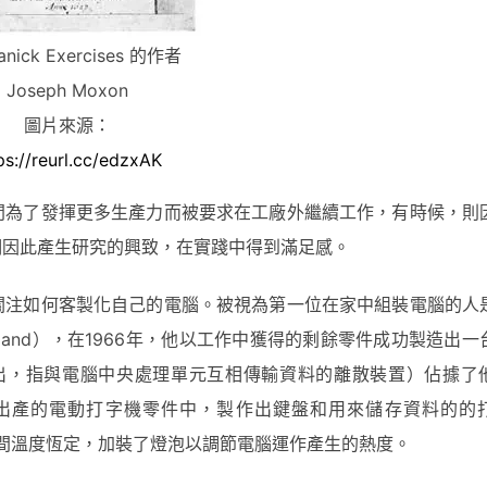
anick Exercises 的作者
Joseph Moxon
圖片來源：
ps://reurl.cc/edzxAK
間為了發揮更多生產力而被要求在工廠外繼續工作，有時候，則
們因此產生研究的興致，在實踐中得到滿足感。
關注如何客製化自己的電腦。被視為第一位在家中組裝電腦的人
erland），在1966年，他以工作中獲得的剩餘零件成功製造出
入／輸出，指與電腦中央處理單元互相傳輸資料的離散裝置）佔據了
出產的電動打字機零件中，製作出鍵盤和用來儲存資料的的
體的空間溫度恆定，加裝了燈泡以調節電腦運作產生的熱度。