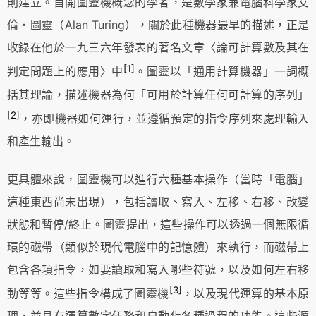
則建立。首開圖靈機概念的學者，是數學家兼電腦科學家艾
倫・圖靈（Alan Turing），關於此種機器最早的描述，正是
收錄在他於一九三六年發表的著名文章〈論可計算數及其在
[1]
判定問題上的應用〉中
。圖靈以「通用計算機器」一詞概
括其理論，描述機器為何「可用於計算任何可計算的序列」
[2]
，亦即機器如何運行，並遵循預定的指令序列來處理輸入
和產生輸出。
更具體來說，圖靈機可以進行六種基本操作（當時「電腦」
這種東西尚未出現），包括讀取、寫入、左移、右移、改變
狀態和暫停/終止。圖靈提出，這些操作可以透過一個無限循
環的磁帶（類似於現代電腦中的記憶體）來執行，而磁帶上
包含各項指令，如要讀取和寫入哪些符號，以及如何左右移
[3]
動等等。這些指令構成了圖靈機
，以及現代運算的基本原
理，並具有運算數字任務和自動化各種過程的功能。這些源