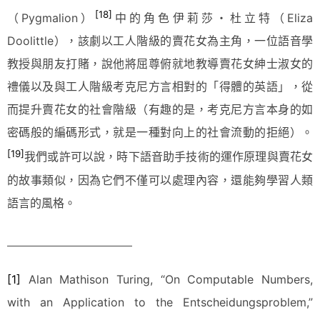
[18]
（Pygmalion）
中的角色伊莉莎・杜立特（Eliza
Doolittle），該劇以工人階級的賣花女為主角，一位語音學
教授與朋友打賭，說他將屈尊俯就地教導賣花女紳士淑女的
禮儀以及與工人階級考克尼方言相對的「得體的英語」，從
而提升賣花女的社會階級（有趣的是，考克尼方言本身的如
密碼般的編碼形式，就是一種對向上的社會流動的拒絕）。
[19]
我們或許可以說，時下語音助手技術的運作原理與賣花女
的故事類似，因為它們不僅可以處理內容，還能夠學習人類
語言的風格。
[1]
Alan Mathison Turing, “On Computable Numbers,
with an Application to the Entscheidungsproblem,”