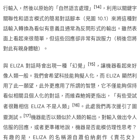
[14]
行輸入，然後以原始的「自然語言處理」
，利用以關鍵字
關聯性和語言模式的簡易對話腳本（見圖 10.1）來將這種對
話輸入轉換為看似有意義且通常為反問形式的輸出。雖然表
面上看起來很簡單，但這些回應卻非常有說服力（稍後您將
對此有親身體驗）。
[15]
與 ELIZA 對話時會出現一種「幻覺」
，讓機器看起來好
像人類一般。我們會希望科技能夠擬人化，而 ELIZA 顯然利
用了此一願望，此外更應用了所謂的智慧，它不僅能夠保持
看似相關且個人化的對話，而維森鮑姆更指出，「有些受試
[16]
者很難相信 ELIZA 不是人類」
。此處我們再次援引了圖
[17]
靈測試。
機器能否以類似於人類的輸出，對輸入做出令人
信服的回應，或者更準確地說，機器是否能模仿理性思考？
有趣的是，ELIZA 的名稱源自蕭伯納劇作《賣花女》