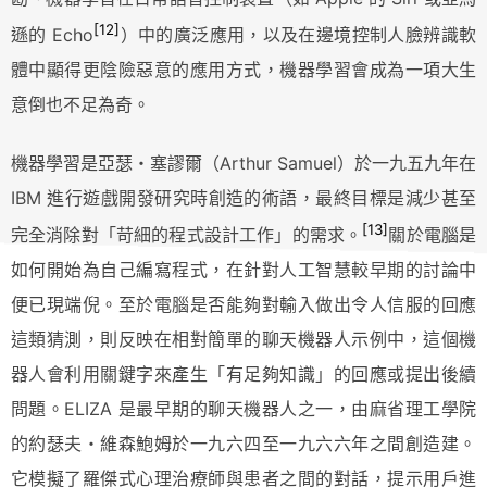
[12]
遜的 Echo
）中的廣泛應用，以及在邊境控制人臉辨識軟
體中顯得更陰險惡意的應用方式，機器學習會成為一項大生
意倒也不足為奇。
機器學習是亞瑟・塞謬爾（Arthur Samuel）於一九五九年在
IBM 進行遊戲開發研究時創造的術語，最終目標是減少甚至
[13]
完全消除對「苛細的程式設計工作」的需求。
關於電腦是
如何開始為自己編寫程式，在針對人工智慧較早期的討論中
便已現端倪。至於電腦是否能夠對輸入做出令人信服的回應
這類猜測，則反映在相對簡單的聊天機器人示例中，這個機
器人會利用關鍵字來產生「有足夠知識」的回應或提出後續
問題。ELIZA 是最早期的聊天機器人之一，由麻省理工學院
的約瑟夫・維森鮑姆於一九六四至一九六六年之間創造建。
它模擬了羅傑式心理治療師與患者之間的對話，提示用戶進