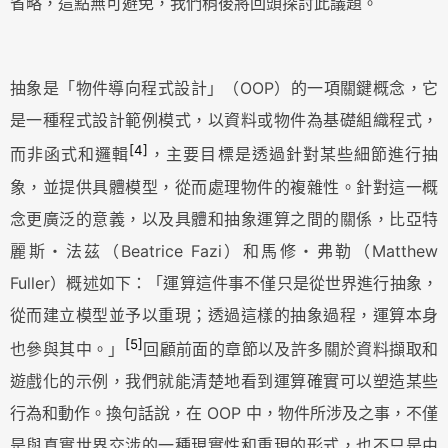
省略，這點無可避免，我們稍後將回頭探討此議題。
抽象是「物件導向程式設計」（OOP）的一項關鍵概念，它
是一種程式設計範例模式，以資料或物件為基礎組織程式，
[4]
而非函式和邏輯
，主要目標是透過針對某些細節進行抽
象，並提供具體模型，從而處理物件的複雜性。針對這一概
念更廣泛的意義，以及具體和抽象運算之間的關係，比亞特
麗斯・法茲（Beatrice Fazi）和馬修・弗勒（Matthew
Fuller）概述如下：「運算這件事不僅只是從世界進行抽象，
從而建立模型並予以重現；透過這樣的抽象過程，運算本身
[5]
也參與其中。」
回顧前面的章節以及許多關於資料擷取和
遊戲化的示例，我們就能清楚地看到運算確實可以塑造某些
行為和動作。換句話說，在 OOP 中，物件所涉及之事，不僅
是與真實世界交涉的一種現實性和重現的形式，也不只是由