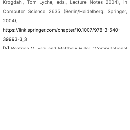
Krogdahl, Tom Lyche, eds., Lecture Notes 2004), in
Computer Science 2635 (Berlin/Heidelberg: Springer,
2004),
https://link.springer.com/chapter/10.1007/978-3-540-
39993-3_3
[5]
Beatrice M. Fazi and Matthew Fuller, “Computational
Aesthetics,” in Christiane Paul, ed., A Companion to
Digital Art (Hoboken, NJ: Wiley Blackwell, 2016), 281-
296.
[6]
Matthew Fuller & Andrew Goffey, “The Obscure
Objects of Object Orientation,” in Matthew Fuller, ed.,
How to be a Geek: Essays on the Culture of Software
(Cambridge: Polity, 2017).
[7]
Limor Fried & Federico Gomez Suarez (n.d), “Binary