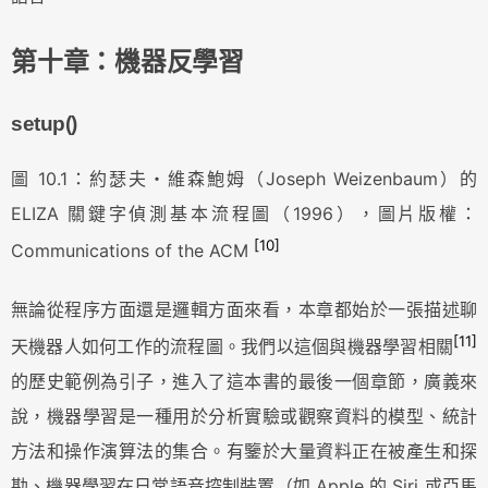
第十章：機器反學習
setup()
圖 10.1：約瑟夫・維森鮑姆（Joseph Weizenbaum）的
ELIZA 關鍵字偵測基本流程圖（1996），圖片版權：
[10]
Communications of the ACM
無論從程序方面還是邏輯方面來看，本章都始於一張描述聊
[11]
天機器人如何工作的流程圖。我們以這個與機器學習相關
的歷史範例為引子，進入了這本書的最後一個章節，廣義來
說，機器學習是一種用於分析實驗或觀察資料的模型、統計
方法和操作演算法的集合。有鑒於大量資料正在被產生和探
勘、機器學習在日常語音控制裝置（如 Apple 的 Siri 或亞馬