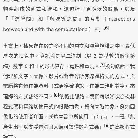
物件組成的函式和邏輯，還包括了更廣泛的關係，以及
「『運算間』和『與運算之間』的互動（interactions
[6]
between and with the computational）。」
事實上，抽象存在於許多不同的層次和運算規模之中。最低
層次的抽象中，資訊流是以二進制（以 2 為基數的數字系
[7]
統）數字 0 和 1 的形式儲存、處理和重現。
換句話說，我
們理解文字、圖像、影片或聲音等所有媒體格式的方式，與
電腦將它們作為資料（或更準確地說，作為二進制數字）來
[8]
理解的方式截然不同。
依循此脈絡，我們可以漸次從機器
程式碼和電路切換形式的低階抽象，轉向高階抽象，例如圖
像化的使用者介面，或這本書中所使用「p5.js」，一種「能
[9]
產生出可以支援電腦且人類可讀懂的程式碼」
的高級程式
語言。