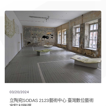
03/20/2024
立陶宛SODAS 2123藝術中心 臺灣數位藝術