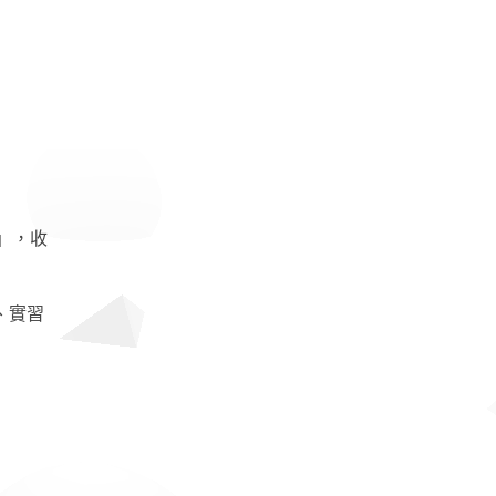
)」，收
、實習