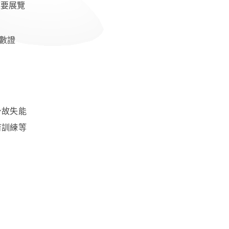
重要展覽
時數證
身故失能
育訓練等