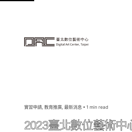
k
i
p
t
o
c
o
n
t
e
n
t
實習申請
教育推廣
最新消息
1 min read
2023臺北數位藝術