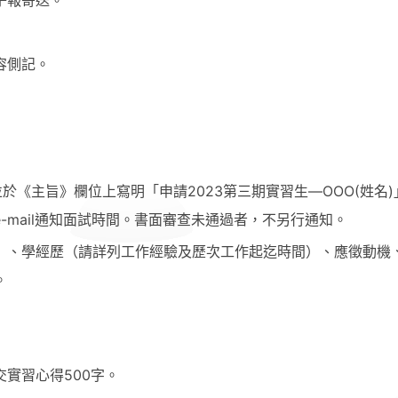
容側記。
 蘇小姐，並於《主旨》欄位上寫明「申請2023第三期實習生—ΟΟΟ(姓名
-mail通知面試時間。書面審查未通過者，不另行通知。
）、學經歷（請詳列工作經驗及歷次工作起迄時間）、應徵動機
。
實習心得500字。