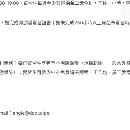
0-19:00，實習生每週至少安排
兩至三天
全班，午休一小時，
上時數，如完成即頒發實習證書；如未完成250小時以上僅給予實習
利義務；每位實習生享有基本團體保險（承保範圍：一般意外
療保險）；實習生可參與中心免費講座課程、工作坊、員工教
：angie@dac.taipei