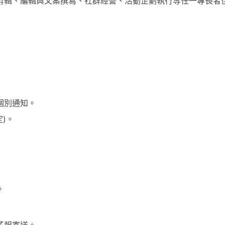
剪輯、編輯與文案撰寫、社群經營、活動企劃執行等任一專長者
件個別通知。
定)。
。
子報寄送。