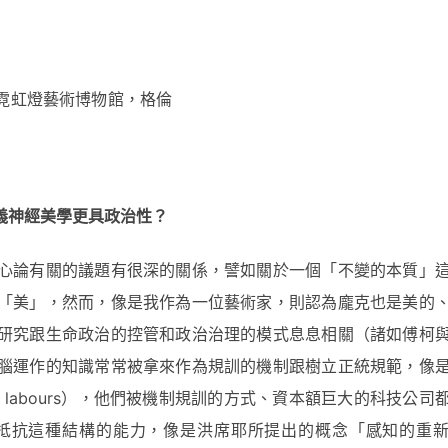
，霓虹燈藝術博物館，格倫
義神經美學更具政治性？
心論有關的議題有很深的關係，譬如關於一個「不變的本質」
「美」，然而，像是我作為一位藝術家，則認為龐克也是美的
研究跟生命政治的控管和政治治理的模式息息相關（諸如傅柯
腦運作的知識常常被拿來作為規訓的機制跟樹立正統規範，像
 labours），他們被機制規訓的方式、資本額巨大的科技公司
抵抗這種結構的能力，像是洪席耶所提出的概念「感知的重