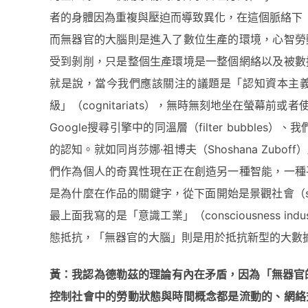
者的身體因為重複與壓迫而導致異化，在這個脈絡下
而無器官的大腦則是進入了數位生產的環境，心智勞
受到剝削，只是整個生產環境是一整個網絡以及被數
就是說，當今我們應該關注的議題是「認知資本主
級」（cognitariats），無時無刻地坐在螢幕
Google搜尋引擎中的同溫層（filter bubbl
的認知。就如同肖莎娜·祖博夫（Shoshana Zu
們作為個人的奇異性現在正在創造另一種智能，一種
是為什麼在作品的關鍵字，從下面開始是景觀社會（society of 
最上面我寫的是「意識工業」（consciousness 
態抵抗，「無器官的大腦」則是用於抵抗新型的大數
黃：我認
為
德勒茲的理論有內在矛盾，因
為
「無器官的
控制社會中的勞動狀態與時間
概
念都是流動的、網絡