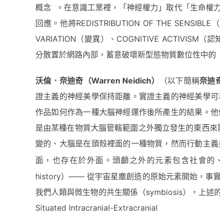
概念 。在意識工業裡，「神經權力」取代「生命權
回應。他將REDISTRIBUTION OF THE SENS
VARIATION（變異）、COGNITIVE ACTIV
分散置於網路內部，蓄意破壞新型態物質數位性中的
沃倫．奈迪奇（Warren Neidich）
（以下簡稱
奈迪
證主義的神經美學保持距離。實證主義的神經美學可
作品如何作為一種大腦神經運作後所產生的結果。他
是由某種在物質大腦管轄範圍之外獨立發生的東西來
變的、大腦是在頭殼裡面的一種物質，然而行動主義
面，也存在於外面。頭顱之外的元素包含社會的
history）—— 從宇宙星塵創造的原始元素開始
我們人類與微生物的共生關係（symbiosis），上
Situated Intracranial-Extracranial