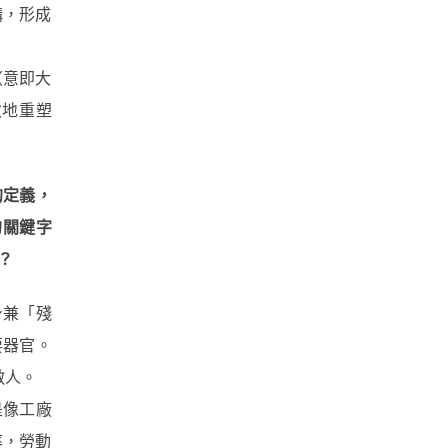
結構，形成
（意即大
次地重塑
的定義，
的關鍵字
？
身兼「殘
要器官。
敵人。
是像工廠
效率，勞動