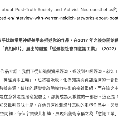
 about Post-Truth Society and Activist Neuroaestheti
ized-en/interview-with-warren-neidich-artworks-about-post
似乎比較常用神經美學來描述
你
的作品，在2017
年之後
你
開始
節「
真
相碎片」展出的雕塑「從景觀社會到意識工業」（2022
）作品介紹。我們正從知識與資訊經濟，過渡到神經經濟。就如
「神經資本主義」，也將被吸收，化為知識與資訊經濟的一部
數據來源。這樣的轉變會啟動權力技術的複雜重組，而在這之
在意識還是潛意識層面，都將成為大數據的一部份。這正是 Nei
卻又批判意味十足。在他具有推測設計意味的雕塑作品中，閃
狀空間裡，每個字彙彼此相連，展現出藝術家稱之為「意識工業