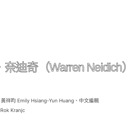
奇（Warren Neidic
黃祥昀 Emily Hsiang-Yun Huang、中文編輯
k Kranjc