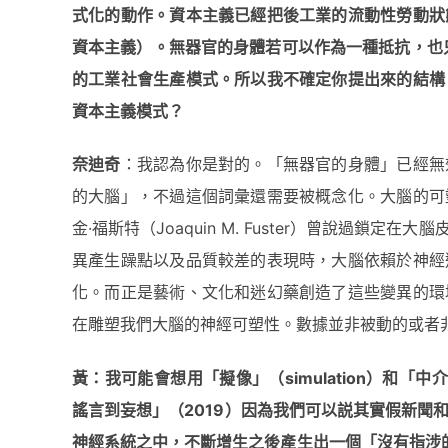
式化的動作。資本主義已經把後工業的流動性勞動狀
資本主義）。無器官的身體若可以作
為
一種抵抗，也只適
的工業社會生
產
模式。所以我不確定
你
提出來的結構
資本主義模式？
奈迪奇
：我認為你是對的。「無器官的身體」已經無
的大腦」，不過這個詞彙還需要被概念化。大腦的可
金·福斯特（Joaquin M. Fuster）曾說過
異產生躁點以及品質較差的表現時，大腦依賴於神經
化。而正是藝術、文化和迷幻藥創造了這些變異的環
在雕塑我們大腦的神經可塑性。數據並非被動的或者
黃：我可能會想用「擬像」（simulation
）和「中介記憶
謠言到妄想」（2019
）因
為
我們可以
説
其實假新聞
神經系統之中，不斷增生之後
產
生出一個「沒有指涉的現實」（