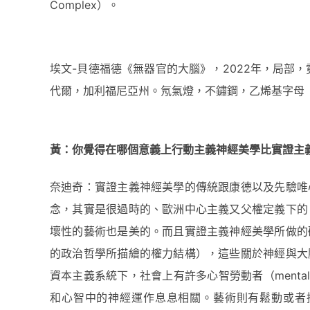
Complex）。
埃文-貝德福德《無器官的大腦》，2022年，局部
代爾，加利福尼亞州。氖氣燈，不鏽鋼，乙烯基字母
黃：
你
覺得在
哪
個意義上行動主義神經美學比實證主
奈迪奇：實證主義神經美學的傳統跟康德以及先驗唯
念，其實是很過時的、歐洲中心主義又父權定義下的
壞性的藝術也是美的。而且實證主義神經美學所做的
的政治哲學所描繪的權力結構），這些關於神經與大
資本主義系統下，社會上有許多心智勞動者（mental
和心智中的神經運作息息相關。藝術則有鬆動或者