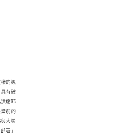
這樣的概
、具有破
與洪席耶
是當前的
都與大腦
新部署」