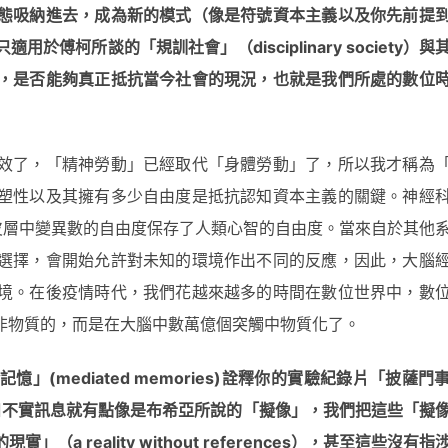
態吸納進去，成
為
新的模式（像是符號資本主義以及
你
先前提
用於傅柯所談的「規訓社會」（disciplinary society
）與
，是否能
夠真
正抵抗當今社會的現況，也就是我們所處的數位
效了，「精神勞動」已經取代「身體勞動」了，所以我才稱為
塑性以及其擁有多少自由度是抵抗認知資本主義的關鍵。神經
鎖定在大腦皮層中變異數的自由度保存了人類心智的自由度。當來自於其他
選擇，會開始允許對未知的環境作出不同的反應，因此，大腦
境。在後疫情時代，我們花越來越多的時間在數位世界中，數
非物質的，而是在大腦中數萬億個突觸中物質化了。
」(mediated memories)
詮釋
你
的實驗紀錄片
「披薩門
和不實訊息就有點像是布希亞所說的「擬像」，我們把這些「擬
a reality without references
），甚至這些沒有指