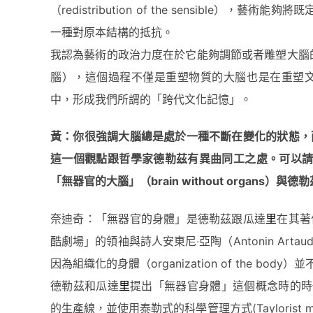
（redistribution of the sensibl
一種對原本結構的抵抗。
我認為藝術的政治力度在於它能夠調節或者雕塑大腦
腦），這個過程不僅是重塑物質的大腦也是在重塑
中，形成我們所謂的「跨代文化記憶」。
黃：
你
很
強
調大腦總是處於一種不斷在變化的狀態，
這一個觀點跟哲學家德勒茲有異曲同工之處。可以
「無器官的大腦」（brain without organs
）與德勒茲
奈迪奇：「無器官的身體」是德勒茲跟瓜達
里
在其著
酷劇場」的領袖與詩人安東尼‧亞陶（Antonin A
因為組織化的身體（organization of the
德勒茲和瓜達
里
提出「無器官身體」這個概念時的時代
的生產線，並使用泰勒式的科學管理方式(Taylorist m