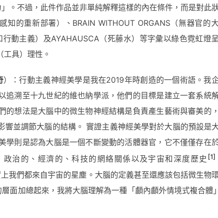
力」。不過，此件作品並非單純解釋這樣的內在條件，而是對此
IBLE（感知的重新部署）、BRAIN WITHOUT ORGANS（無器官
ISM（認知行動主義）及AYAHAUSCA（死藤水）等字彙以綠色霓虹燈
（工具）理性。
奇
）：行動主義神經美學是我在2019年時創造的一個術語。我
以追溯至十九世紀的維也納學派，他們的目標是建立一套系統
們的想法是大腦中的微生物神經結構是負責產生藝術與審美的
影響並調節大腦的結構。 實證主義神經美學對於大腦的預設是
美學則是認為大腦是一個不斷變動的活體器官，它不僅僅存在
[1]
、政治的、經濟的、科技的網絡關係以及宇宙和深度歷史
，事實上我們都來自宇宙的星塵。大腦的定義甚至還應該包括微生物
述的層面加總起來，我將大腦理解為一種「顱內顱外情境式複合體」 