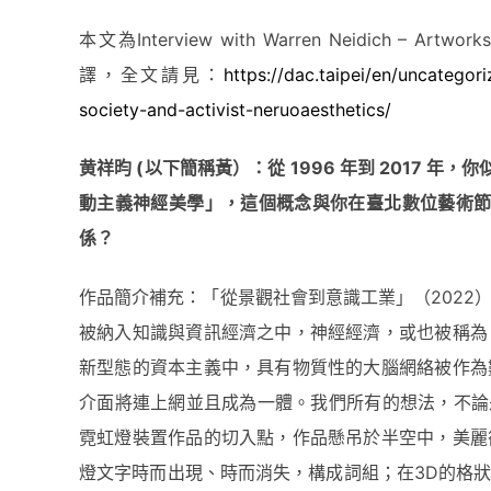
本文為Interview with Warren Neidich – Artworks
譯，全文請見：
h
ttps://dac.taipei/en/uncategor
society-and-activist-neruoaesthetics/
黄
祥昀 (
以下簡稱黃）：
從
1996
年到 2017
年，
你
動主義神經美學」，這個
概
念與
你
在臺北數位藝術
係？
作品簡介補充：「從景觀社會到意識工業」（2022
被納入知識與資訊經濟之中，神經經濟，或也被稱為
新型態的資本主義中，具有物質性的大腦網絡被作為
介面將連上網並且成為一體。我們所有的想法，不論是
霓虹燈裝置作品的切入點，作品懸吊於半空中，美麗
燈文字時而出現、時而消失，構成詞組；在3D的格