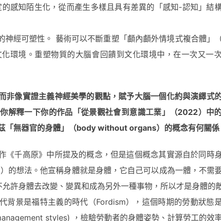
e），藝術能夠將既定的感知陌生化，從而產生多樣且具有差異的「感知-認知」
的神經可塑性。 藝術可以不斷重塑「顱內顱外情境式複合體」
文化環境。重塑物質的大腦會回饋到文化環境中，在一次又一
而非像實證主義神經美學的觀點，賦予大腦一個化約與演繹式
請
你
解釋一下
你
的作品「從景觀社會到意識工業」（2022
）中
「無器官的身體」（body without organs
）的
概
念有何關係
作《千高原》中所提及的概念，但是這個概念其實源自於同時
rtaud）的想法。他宣稱身體就是身體，它自己可以成為一體，不需
 body）並不允許身體去改變、變異和成為另外一種事物，所以才是身體的
背景是福特主義的時代（Fordism），這個時期的勞動狀態
anagement styles) ，檢驗勞動者的身體姿勢、計算勞工的