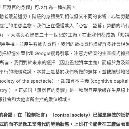
「無器官的身體」可以作為一種抗衡。
動者跟前述勞工階級的身體受到相似但又不同的影響，心智勞
據化的思想產物。我們正在慢慢進入「心智—螢幕」勞動的時
義」。大腦與心智是二十一世紀的工廠，在此我們都成為「知
前或者使用手機，並產生數據與資料。我們的數據資料造成許多社會現
es）、我們把記憶外置化到Google搜尋引擎、注意力經濟的生產模式操
boff）所言，我們對於未來的選擇（因為監控資本主義）而處於危及
平行的機械意識，本質上是基於我們所做的選擇，並被細緻地
the spectacle）、認知資本主義 (cognitive capitali
industry ）。正如同「無器官的身體」是一種對無產階級在生產線
據社會和大他者所主控的數位領域。
身體」在「控制社會」（control society
）已經是無效的抵
式的而不是像工業時代的勞動狀態，上班打卡或者在工廠做著