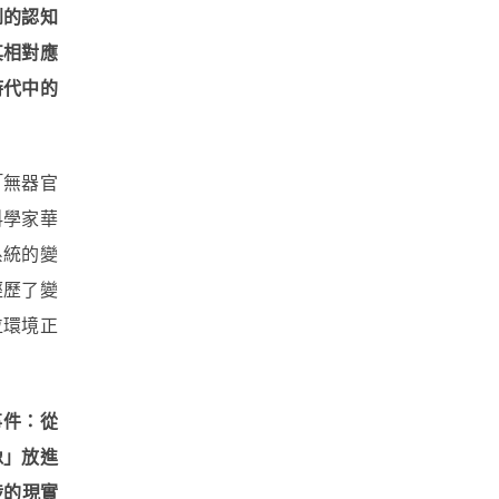
到的認知
其相對應
時代中的
「無器官
科學家華
系統的變
經歷了變
位環境正
事件：從
像」放進
涉的現實