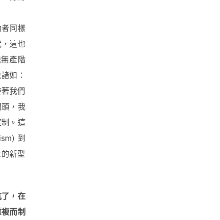
動者同樣
代，這也
識無產階
象諸如：
控著我們
關頭，我
控制。這
sm) 到
上的新型
抗了，在
重複而制