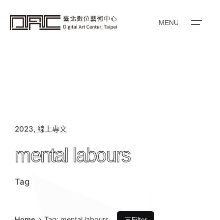
i
p
t
o
MENU
c
o
n
t
e
n
t
2023
線上專文
mental labours
Tag
Home
Tag: mental labours
Filter