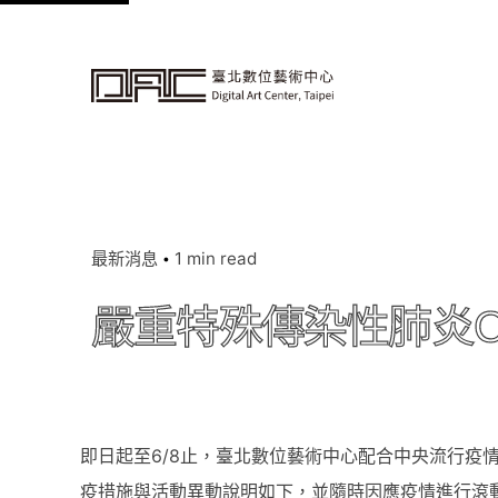
k
i
p
t
o
c
o
n
最新消息
1 min read
t
e
嚴重特殊傳染性肺炎CO
n
t
即日起至6/8止，臺北數位藝術中心配合中央流行疫
疫措施與活動異動說明如下，並隨時因應疫情進行滾