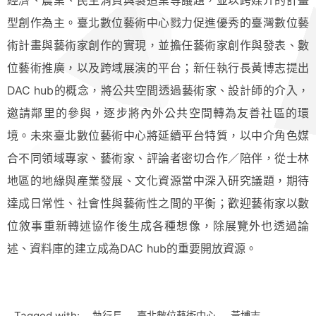
經濟、農業、民生消費與製造業等議題，並以跨媒介的計畫
型創作為主。臺北數位藝術中心戮力促進優秀的臺灣數位藝
術計畫與藝術家創作的實現，並擔任藝術家創作與發表、數
位藝術推廣，以及跨域展演的平台；新任執行長黃博志提出
DAC hub的概念，將公共空間透過藝術家、設計師的介入，
邀請鄰里的參與，逐步將內外公共空間轉為友善社區的環
境。未來臺北數位藝術中心將延續平台特質，以中介角色媒
合不同領域專家、藝術家、評論者密切合作／陪伴，從士林
地區的地緣與產業發展、文化資源當中深入研究議題，期待
達成日常性、社會性與藝術性之間的平衡；歡迎藝術家以數
位敘事重新轉述協作後生成各種想像，除展覽外也透過論
述、資料庫的建立成為DAC hub的重要開放資源。
Tagged with:
執行長
臺北數位藝術中心
黃博志