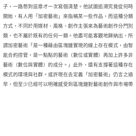
子，一路憋到這章才一次寫個清楚。他試圖追溯究竟從何時
開始，有人用「加密藝術」來指稱某一些作品，而這種分類
方式，不同於用媒材、風格、創作主張來為藝術創作分門別
類，也不屬於既有的任何一類。他盡可能客觀地歸納出，所
謂加密藝術「是一種藉由區塊鏈實現的線上存在模式，由智
能合約控管，是一點點的藝術（數位或實體）再加上許多非
藝術（數位與實體）的成分。」此外，還有支撐著這種存在
模式的環境與社群。或許現在去定義「加密藝術」仍言之過
早，但至少已經可以明確感受到區塊鏈對藝術創作與市場帶
來的改變。
除了藏家、藝術家在區塊鏈和 NFT 社群中互動，夸蘭塔觀察
到愈來愈多策展人、畫廊、機構也加入行列，像是藝術家凡
登．多佩爾（Harm van den Dorpel）經營的
left gallery
、