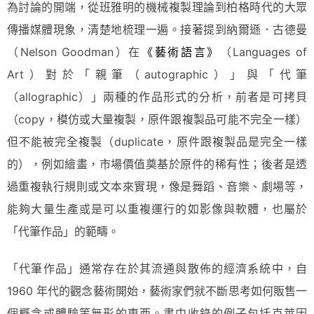
為討論的開端，從班雅明的機械複製理論到柏格時代的大眾
傳播媒體現象，清楚地梳理一遍。接著提到納爾遜．古德曼
（Nelson Goodman）在
《藝術語言》
（Languages of
Art）對於「親筆（autographic）」與「代筆
（allographic）」兩種的作品形式的分析，前者是可拷貝
（copy，模仿或大量複製，原件跟複製品可能不完全一樣）
但不能被完全複製（duplicate，原件跟複製品是完全一樣
的），例如繪畫，市場價值奠基於原件的稀有性；後者是透
過重複執行規則或文本來實現，像是舞蹈、音樂、劇場等，
能夠大量生產或是可以重複運行的如影像與軟體，也屬於
「代筆作品」的範疇。
「代筆作品」通常存在於其流通與散佈的經濟系統中，自
1960 年代的觀念藝術開始，藝術家們就不斷思考如何販售一
個概念或體驗等無形的東西。書中收錄的例子包括克萊因