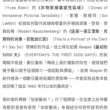
（Yves Klein）的
《非物質繪畫感性區域》
（Zones of
Immaterial Pictorial Sensibility）、索爾．勒維特（Sol
LeWitt）紀錄如何製作其線條壁畫的手稿與證書、勞勃．勞
森伯格（Robert Rauschenberg）的
《這是一張艾里斯．克
萊特的肖像，若我說它是》
（This Is a Portrait of Iris Clert
if I Say So）等精妙的作品。佳士得在拍賣 Beeple
《最初的
5000 天》
（EVERYDAYS: THE FIRST 5000 DAYS）的新
聞稿中寫道，數位藝術「傳統上易於複製的特性，使得我們
幾乎難以賦予這個媒介一個起點與價值」，並將 Beeple 的
創作視為一個數位藝術收藏的里程碑——作者認為這根本直
接忽略了過去 1960 年代以來的藝術史。
第四章的標題「加密藝術？」打了個問號。在這章之前夸蘭
塔都刻意避免使用「加密藝術」來描述任何他所提到的例