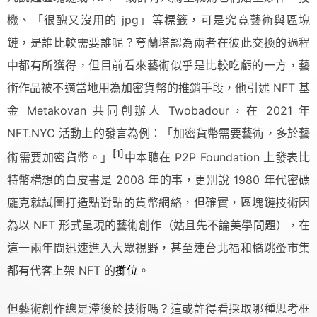
機、「很醜又沒用的 jpg」等標籤，可是究竟藝術與區塊
鏈，是誰比較需要誰呢？夸蘭塔認為兩者在彼此交換的過程
中都有所獲得，但目前看來藝術似乎是比較吃虧的一方，藝
術作品被不適當地用為加密貨幣的推銷手段，他引述 NFT 基
金 Metakovan 共同創辦人 Twobadour，在 2021 年
NFT.NYC 活動上的發言為例：「加密貨幣需要藝術，多於藝
[1]
術需要加密貨幣。」
中本聰在 P2P Foundation 上發表比
特幣構想的白皮書是 2008 年的事，更別說 1980 年代密碼
龐克就試圖打造點對點的貨幣網絡，但確實，區塊鏈技術因
為以 NFT 形式呈現的藝術創作（姑且先不論美學問題），在
這一兩年間迅速進入大眾視野，甚至連台北福和橋跳蚤市集
都有代客上架 NFT 的
攤位
。
但藝術創作總是滯後於技術嗎？這或許得看採取哪種思考框