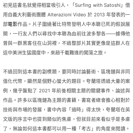
初見這書名就覺得相當吸引人，「Surfing with Satoshi」借
用自義大利藝術團體 Alterazioni Video 於 2013 年發表的一
部
電影
作品。片子圍繞著比特幣發明人中本聰已死的假說展
開，一行友人們以尋找中本聰為由前往波多黎各——據傳他
曾與一群黑客住在山洞裡，不過整部片其實更像是這群人在
這中美洲生猛國度中，來趟千載難逢的闖蕩之旅。
不過回到這本書的副標題，要同時討論藝術、區塊鏈與非同
值化代幣，顯然是個野心蠻大的題目。夸蘭塔透過大量的案
例，幾乎盤點了 2021 年前後相關主題的關鍵事件、論述與
作品。許多以區塊鏈為主題的書籍，書寫者總會擔心相對於
技術與市場的發展，書中內容「過時」得太快，夸蘭塔在英
文版的序言中也提到類似的焦慮，但就目前來看似乎是多慮
了，無論如何這本書都可以用一種「考古」的角度來閱讀。