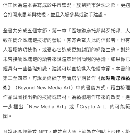
但正因為這本書寫成於牛市盛況，放到熊市潛沈之際，更適
合打開來思考與檢視，並且入場參與或動手建設。
全書共分成五個章節，第一章「區塊鏈烏托邦與歹托邦」大
致在簡介區塊鏈技術的發展，有寄希望與此的信仰者，也有
人看壞這項技術，或憂心它造成更加封閉的網路生態。對於
未曾接觸區塊鏈的讀者來說這章是個簡明的導論，如果你已
經具有一些基礎知識，建議可以直接進入後續章節。本書的
第二至四章，可說是延續了夸蘭塔早期著作
《超越新媒體藝
術》
（Beyond New Media Art）中的書寫方式，藉由梳理
作品試圖找出新的技術或媒材，為藝術創作帶來的改變，進
一步框出「New Media Art」或「Crypto Art」的可能範
圍。
凡說起區塊鏈或 NFT，或許有人馬上就為它們貼上炒作、投