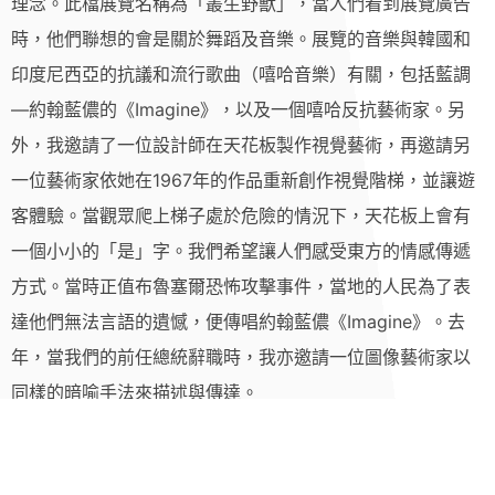
理念。此檔展覽名稱為「叢生野獸」，當人們看到展覽廣告
時，他們聯想的會是關於舞蹈及音樂。展覽的音樂與韓國和
印度尼西亞的抗議和流行歌曲（嘻哈音樂）有關，包括藍調
—約翰藍儂的《Imagine》，以及一個嘻哈反抗藝術家。另
外，我邀請了一位設計師在天花板製作視覺藝術，再邀請另
一位藝術家依她在1967年的作品重新創作視覺階梯，並讓遊
客體驗。當觀眾爬上梯子處於危險的情況下，天花板上會有
一個小小的「是」字。我們希望讓人們感受東方的情感傳遞
方式。當時正值布魯塞爾恐怖攻擊事件，當地的人民為了表
達他們無法言語的遺憾，便傳唱約翰藍儂《Imagine》。去
年，當我們的前任總統辭職時，我亦邀請一位圖像藝術家以
同樣的暗喻手法來描述與傳達。
請問ACI經費的來源及分配比例？
ACI的營運經費全來自政府，也透過門票販售獲取額外收入，