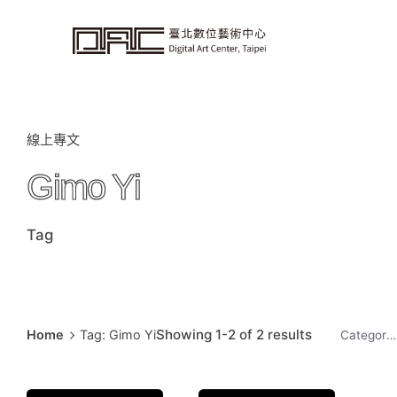
i
p
t
o
c
o
n
t
e
n
t
線上專文
Gimo Yi
Tag
Showing 1-2 of 2 results
Home
Tag: Gimo Yi