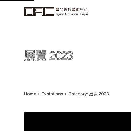
k
i
p
t
o
c
展覽 2023
o
n
t
e
n
t
Home
Exhibtions
Category: 展覽 2023