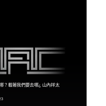
哪？載著我們要去哪¿ 山內祥太
23