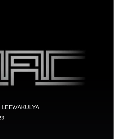
\\\ LEE\VAKULYA
23