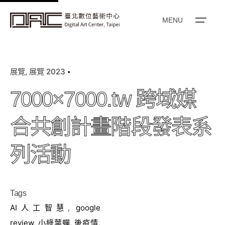
k
i
MENU
p
t
o
展覽
展覽 2023
c
o
7000×7000.tw 跨域媒
n
t
合共創計畫階段發表系
e
n
列活動
t
Tags
AI人工智慧
,
google
review
,
小綠葉蟬
,
後疫情
,