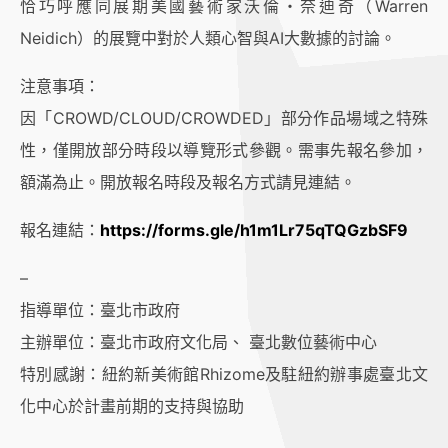
恰巧呼應同展期美國藝術家沃倫・奈迪奇（Warren
Neidich）的展覽中對於人類心智與AI大數據的討論。
注意事項：
因「CROWD/CLOUD/CROWDED」部分作品場域之特殊
性，僅開放部分時段以導覽形式參觀。需事先報名參加，
額滿為止。開放報名時段及報名方式請見連結。
報名連結：
https://forms.gle/h1m1Lr75qTQGzbSF9
–
指導單位：臺北市政府
主辦單位：臺北市政府文化局、 臺北數位藝術中心
特別感謝：紐約新美術館Rhizome及駐紐約辦事處臺北文
化中心於計畫前期的支持與協助