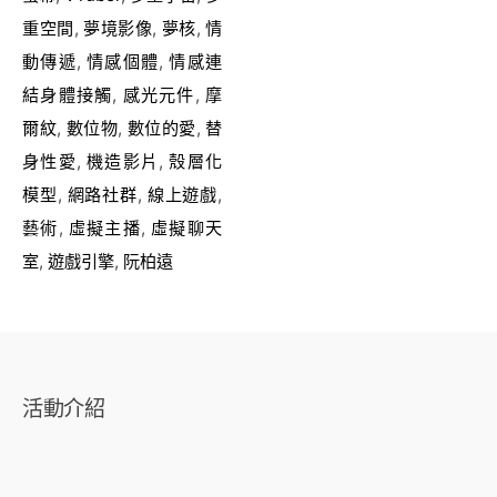
重空間
,
夢境影像
,
夢核
,
情
動傳遞
,
情感個體
,
情感連
結身體接觸
,
感光元件
,
摩
爾紋
,
數位物
,
數位的愛
,
替
身性愛
,
機造影片
,
殼層化
模型
,
網路社群
,
線上遊戲
,
藝術
,
虛擬主播
,
虛擬聊天
室
,
遊戲引擎
,
阮柏遠
活動介紹