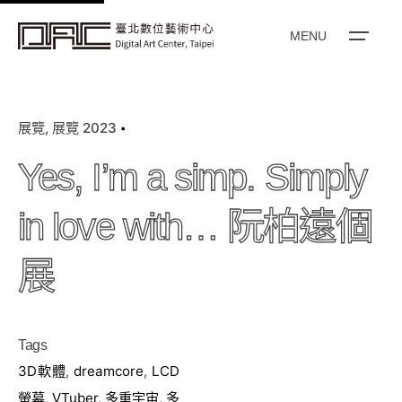
k
i
MENU
p
t
o
展覽
展覽 2023
c
o
Yes, I’m a simp. Simply
n
t
in love with… 阮柏遠個
e
n
展
t
Tags
3D軟體
,
dreamcore
,
LCD
螢幕
,
VTuber
,
多重宇宙
,
多