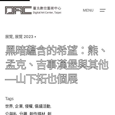
k
i
MENU
p
t
o
展覽
展覽 2023
c
o
黑暗蘊含的希望：熊、
n
t
孟克、吉事漢堡與其他
e
n
—山下拓也個展
t
Tags
世界
,
企業
,
侵權
,
倡議活動
,
公與私
,
分離
,
創作媒材
,
創