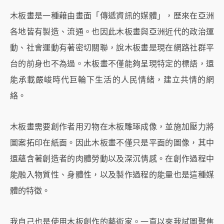
木板畫是一種藉由畫面「傳遞資訊的媒體」，歷來在亞洲
各地皆有製造、流通。也因此木板畫與亞洲近代的政治運
動、社會運動有著密切關聯，說木板畫是現在網路社群平
台的前身也不為過。木板畫不僅能夠呈現特定的標語，還
能承載嚴峻時代巨輪下生活的人民情緒，建立共情的網
絡。
木板畫需要創作者用刃物在木板雕琢成像，並施加壓力將
圖案拓印在紙面。因此木板畫不僅只是平面的圖像，其中
還蘊含著創造者的肉體勞動以及深沉情感。在創作過程中
能融入物質性、身體性，以及製作過程的能量也是這種媒
體的特徵。
我自己也是使用木板創作的藝術家。一直以來我試圖聚焦