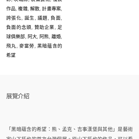
作品
,
複雜
,
解散
,
計畫專案
,
誇張化
,
誕生
,
議題
,
負面
,
負面的念頭
,
贊助企業
,
足
球俱樂部
,
阿大
,
阿熊
,
離婚
,
飛丸
,
麥當勞
,
黑暗蘊含的
希望
展覽介紹
「黑暗蘊含的希望：熊、孟克、吉事漢堡與其他」是藝術