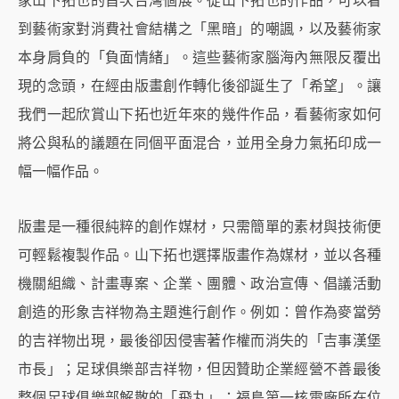
家山下拓也的首次台灣個展。從山下拓也的作品，可以看
到藝術家對消費社會結構之「黑暗」的嘲諷，以及藝術家
本身肩負的「負面情緒」。這些藝術家腦海內無限反覆出
現的念頭，在經由版畫創作轉化後卻誕生了「希望」。讓
我們一起欣賞山下拓也近年來的幾件作品，看藝術家如何
將公與私的議題在同個平面混合，並用全身力氣拓印成一
幅一幅作品。
版畫是一種很純粹的創作媒材，只需簡單的素材與技術便
可輕鬆複製作品。山下拓也選擇版畫作為媒材，並以各種
機關組織、計畫專案、企業、團體、政治宣傳、倡議活動
創造的形象吉祥物為主題進行創作。例如：曾作為麥當勞
的吉祥物出現，最後卻因侵害著作權而消失的「吉事漢堡
市長」；足球俱樂部吉祥物，但因贊助企業經營不善最後
整個足球俱樂部解散的「飛丸」；福島第一核電廠所在位