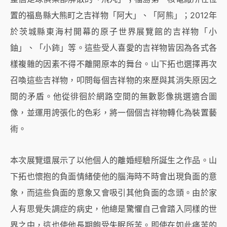
置的福島縣大熊町之吉祥物「阿大」、「阿熊」；2012年
於茨城縣東海村開幕的原子世界展覽館的吉祥物「小
鈾」、「小鈽」等。這些受人喜愛的吉祥物皆因為各式各
樣複雜的因素不得不離開原本的舞台。山下拓也選擇再次
召喚這些吉祥物，叩問每個吉祥物的來歷與其消失原因之
間的矛盾。他從徘徊於網路空間的無數影像挑選適合圖
像，並運用誇張化的色彩，將一個個吉祥物轉化為裝置藝
術。
本次展覽還展示了以他個人的離婚經驗所誕生之作品。山
下拓也懷抱的負面情緒使他的腦海時不時會出現負面的意
象，而這些負面的意象又會吸引其他負面的念頭。由於家
人有思覺失調症的病史，他總是驚懼自己會踏入同樣的世
界之中，這也使他長期飽受失眠所苦。即使在如此痛苦的