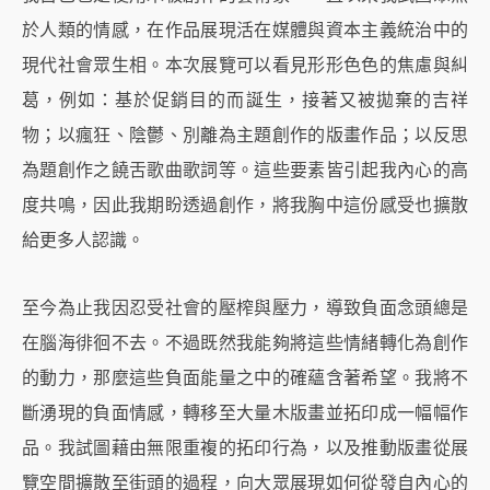
於人類的情感，在作品展現活在媒體與資本主義統治中的
現代社會眾生相。本次展覽可以看見形形色色的焦慮與糾
葛，例如：基於促銷目的而誕生，接著又被拋棄的吉祥
物；以瘋狂、陰鬱、別離為主題創作的版畫作品；以反思
為題創作之饒舌歌曲歌詞等。這些要素皆引起我內心的高
度共鳴，因此我期盼透過創作，將我胸中這份感受也擴散
給更多人認識。
至今為止我因忍受社會的壓榨與壓力，導致負面念頭總是
在腦海徘徊不去。不過既然我能夠將這些情緒轉化為創作
的動力，那麼這些負面能量之中的確蘊含著希望。我將不
斷湧現的負面情感，轉移至大量木版畫並拓印成一幅幅作
品。我試圖藉由無限重複的拓印行為，以及推動版畫從展
覽空間擴散至街頭的過程，向大眾展現如何從發自內心的