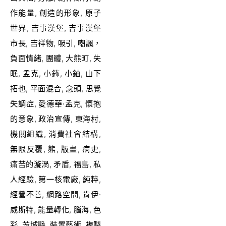
作能量
,
創造的形象
,
原子
世界
,
吉事漢堡
,
吉事漢堡
市長
,
吉祥物
,
吸引
,
嘲諷，
負面情緒
,
團體
,
大熊町
,
失
眠
,
孟克
,
小鈽
,
小鈾
,
山下
拓也
,
平面混合
,
念頭
,
思覺
失調症
,
愛德華·孟克
,
懷抱
的意象
,
政治宣傳
,
東海村
,
機關組織
,
消費社會結構
,
無限反覆
,
熊
,
版畫
,
病史
,
痛苦的漩渦
,
矛盾
,
福島
,
私
人經驗
,
第一核電廠
,
純粹
,
經營不善
,
網路空間
,
肯伊·
威斯特
,
能量轉化
,
腦海
,
色
彩
,
茨城縣
,
裝置藝術
,
複製