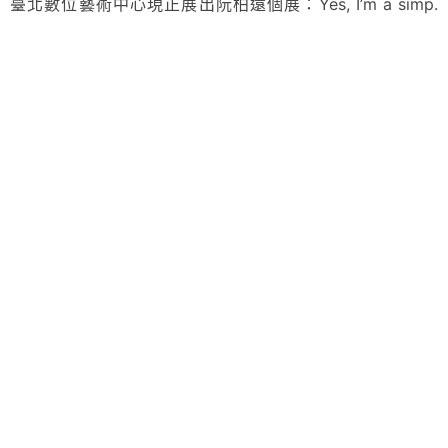
臺北數位藝術中心現正展出阮柏遠個展：Yes, I’m a simp.
Simply in love with…。展覽只到4/16為止。歡迎直接前來
觀賞。
＿
張威文
國立臺北藝術大學戲劇學系碩士，希望能帶給大家許多酷東
西與新想法！
＿
參考資料：
https://hackazine-tw.com/lsd-dream-emulator/
https://www.youtube.com/watch?v=X5HObS-usIw
http://www.hardcoregaming101.net/lsd-dream-emulator/