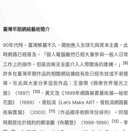
臺灣早期網絡藝術簡介
90年代時，臺灣解嚴不久，開始進入全球化與資本主義，此
時網路已經普及，「個人電腦雖然已經大量參與一般人日常
[9]
工作上的操作，但是尚無法全面介入人際關係的建構。」
許多在臺灣早期作品的相關網站連結有些已經失效或不易搜
尋。在此與大家分享這些作品：王俊傑《極樂世界螢光之
[10]
旅》（1997）
、黃文浩《1999年網路裝置藝術展—秘密
花園》（1999）、曾鈺涓《Let’s Make ART – 曾鈺涓網路藝
[11]
術裝置展》（2003）
（作品順序依照年份排列）。同個
[12]
時期居住於紐約的鄭淑麗《布蘭登》（1998-1999）
、李