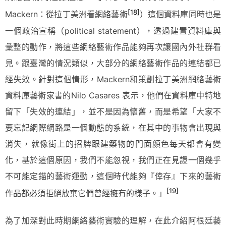
[18]
Mackern：從拉丁美洲看網絡藝術
）這個資料庫同時也是
一個政治宣稱（political statement），透過建置資料庫與
彙整的動作，將這些網絡藝術作品能夠再次讓國內外社群看
見。跟臺灣的情況類似，大部分的網絡藝術作品的連結都已
經失效。針對這個情形，Mackern和策劃拉丁美洲網絡藝術
資料庫藝術家書的Nilo Casares 表示，他們在資料庫中特地
留下「失效的連結」，並不是因為懷舊，而是希望「大家不
要忘記網際網路是一個動態的系統，在其中的事物會出現與
消失，就像街上的招牌跟建築物的門面顏色每天都會有變
化，基於這個原因，我們不能忽視，我們正在見證一個幾乎
不可能定錨的藝術運動，這個時代能夠『倖存』下來的藝術
[19]
作品都必須拒絕放棄它們曾經擁有的樣子。」
為了加深對此時期網絡藝術實驗的理解，在此介紹阿根廷藝