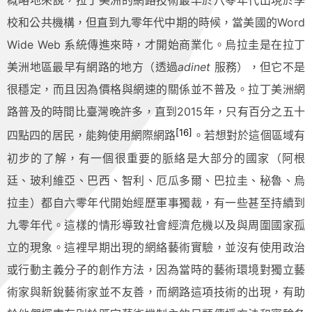
概略地來說，拉丁美洲的網路技術最早於八零年代出現於學
校和公共機構，但直到九零年代中期的時候，當美國的Word
Wide Web 系統傳進來時，才開始商業化。烏拉圭是在拉丁
美洲地區最早有網路的地方（透過
adinet
服務），但它不是
很穩定，而且因為價格與網速的關係並不普及。拉丁美洲網
路普及的時間比臺灣晚許多，直到2015年，只有百分之五十
[16]
四點四的居民，能夠使用網際網路
。若想對於這個區域有
初步的了解，有一個很重要的脈絡是大部分的國家（阿根
廷、玻利維亞、巴西、智利、厄瓜多爾、巴拉圭、秘魯、烏
拉圭）都自六零年代開始經歷軍事獨裁，有一些甚至持續到
九零年代。這樣的情形導致社會經濟危機以及與周圍國家孤
立的現象。這裡早期出現的網絡藝術實驗，並沒有使用政治
或行動主義分子的創作方法，因為當時的藝術環境對獨立藝
術家與新銳藝術家並不友善，而網路這項技術的出現，有助