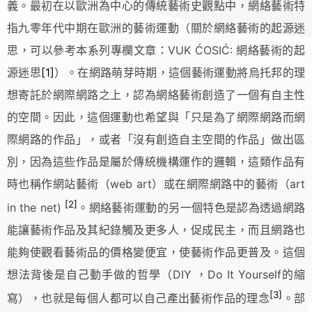
義。最初在以歐洲為中心的傳統藝術史觀點中，網絡藝術特
指九零年代中期在歐洲的藝術運動（關於網絡藝術的起源迷
思，可以參考本系列專欄文章：VUK ĆOSIĆ: 網絡藝術的起
源迷思
[1]
）。在網路萌芽時期，這個藝術運動將烏托邦的理
想寄託於網際網路之上，認為網絡藝術創造了一個有自主性
的空間。因此，這個運動也希望與「只是為了網際網路而網
際網路的作品」，或者「沒有創造自主空間的作品」做出區
別，因為這些作品是屬於傳統機構運作的邏輯，這類作品有
時也稱作網站藝術（web art）或在網際網路中的藝術（art
[2]
in the net)
。網絡藝術運動的另一個特色是認為透過網路
能讓藝術作品及其紀錄觸及更多人，促成民主，而且網路也
能夠使觀看藝術品的價格變便宜，使藝術作品更普及。這個
想法背後是自己動手做的哲學（DIY ，Do It Yourself的縮
[3]
寫），也就是每個人都可以自己產出藝術作品的理念
。部