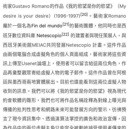
術家Gustavo Romano的作品《我的慾望是你的慾望》（My
[20]
desire is your desire）(1996-1997)
。藝術家Romano
[21]
屬於一個名為
Fin del mundo
的藝術團體，他同時也是西
[22]
班牙數位資料庫
Netescopio
的建置者與現任策展人，與
西班牙美術館MEIAC共同發展Netescopio 計畫。這件作品
由兩個電腦合成虛擬角色的個人頁面組成，藝術家將這些資
訊上傳至Usenet論壇上，使用者可以留言給這兩位角色，作
品再彙整觀眾寄給虛擬人物的電子郵件。這件作品曾在阿根
廷與墨西哥兩地實體展出。目前也還能看到這兩位虛擬人物
收到的訊息。我們可以將《我的慾望是你的慾望》視為現代
約會軟體的雛形，我們也可將作品名稱詮釋為對線上曝光與
傳播的批判性思考和網路未來可能發展方向的警示，彷彿預
言了現今資訊集中、透過演算法掌控的廣告和政治宣傳，因
為作品中的兩位虛擬主角只能完全被動地接受使用者傳來的