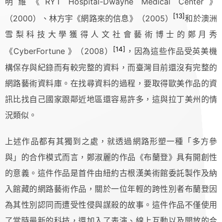
明維《RYT Hospital-Dwayne Medical Center》
[13]
（2000）、林方宇《網路來的信息》（2005）
和於澳洲
雪梨科技大學獲得人文社會藝術博士的鄭月秀
[14]
《CyberFortune 》（2008）
，因為這些作品受英美機
構保存與紀錄而有較完整的資料，而臺灣目前還沒有完整的
網路藝術資料庫。在找尋資料的過程，要取得歐美作品的資
訊比找自己國家跟鄰近地區還容易許多，這與拉丁美州的情
況類似。
上述作品都有其獨到之處，就透過網路形塑一種「多方參
與」的合作模式而言，鄭淑麗的作品《布蘭登》具有開創性
的意義。這件作品是首件由紐約古根漢美術館委託製作及納
入館藏的網路藝術作品，關於一位年輕的跨性別者布蘭登因
為其性別認同而遭受性侵與謀殺的故事。這件作品不僅使用
了當時最新的科技，還加入了表演、線上互動以及開放的合