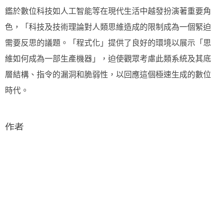
鑑於數位科技如人工智能等在現代生活中越發扮演著重要角
色，「科技及技術理論對人類思維造成的限制成為一個緊迫
需要反思的議題。「程式化」提供了良好的環境以展示「思
維如何成為一部生產機器」，迫使觀眾考慮此類系統及其底
層結構、指令的漏洞和脆弱性，以回應這個極速生成的數位
時代。
作者
林彤
出生於臺北，現居紐約。跨領域設計師、作家，目前正於
Parsons School of Design攻讀MFA學位，她形容自己是一
隻在紐約過冬的蟬、後哲學時代的科技旅人。面對於任何主