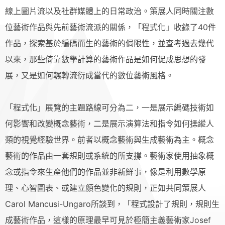
線上圖片流以及社群媒體上的日常政治。策展人同時關注數
位藝術作品與先前藝術流派的關係，「程式化」收錄了40件
作品，探索基於編碼而生的藝術的侷限性，並查考過去幾代
以來，那些倚靠數學計算的藝術作品是如何促成思想的發
展，又是如何輾轉流衍成當代的數位藝術風格。
「程式化」展覽的主題路線可分為二，一是展示編碼技術如
何影響和改變概念藝術，二是展示演算法和指令如何操縱人
類的視覺經驗世界。前者以概念藝術與生成藝術為主。概念
藝術的作品由一套規則或系統的所支撐。藝術家使用抽象概
念或指令來生產他們的作品並非新鮮事，像是利用數學原
理、心智圖表、或建立顏色變化的規則，正如共同策展人
Carol Mancusi-Ungaro所談到，「程式設計了規則，規則生
成藝術作品，這樣的原理最早可見於極簡主義藝術家Josef