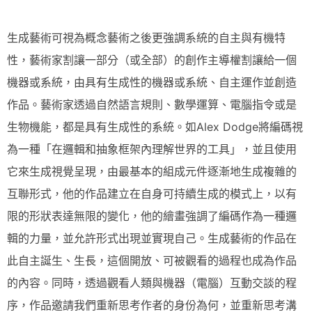
生成藝術可視為概念藝術之後更強調系統的自主與有機特
性，藝術家割讓一部分（或全部）的創作主導權割讓給一個
機器或系統，由具有生成性的機器或系統、自主運作並創造
作品。藝術家透過自然語言規則、數學運算、電腦指令或是
生物機能，都是具有生成性的系統。如Alex Dodge將編碼視
為一種「在邏輯和抽象框架內理解世界的工具」，並且使用
它來生成視覺呈現，由最基本的組成元件逐漸地生成複雜的
互聯形式，他的作品建立在自身可持續生成的模式上，以有
限的形狀表達無限的變化，他的繪畫強調了編碼作為一種邏
輯的力量，並允許形式出現並實現自己。生成藝術的作品在
此自主誕生、生長，這個開放、可被觀看的過程也成為作品
的內容。同時，透過觀看人類與機器（電腦）互動交談的程
序，作品邀請我們重新思考作者的身份為何，並重新思考溝