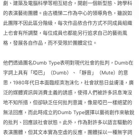
劇、建築及電腦科學等相互結合，開創一個新型態、跨學科
的表演藝術團體。由古橋悌二作為中心的領導角色，雖說如
此團隊不因此區分階級，每次作品依合作方式不同成員組織
上也會有所調整，每位成員也都能另行追求自己的藝術風
格，發展各自作品，而不受限於團體定位。
他們透過團名Dumb Type表明對現代社會的批判，Dumb在
字詞上具有「啞巴」（Dumb）、「靜音」（Mute）的意
思，1980年代日本面臨經濟泡沫化，社會狀態日益膚淺，廣
泛的媒體資訊與消費主義的誘惑，使得人們被許多訊息淹沒
地不知所措，但卻缺乏任何批判意識，像是啞巴一樣絕望的
無法回應，而此時成立的Dumb Type選擇以藝術創作來敏銳
的批判、回應該社會狀態。此外，作為對許多以語言驅動的
表演團體，但其文本實為空虛的反應，團體採以一種無字詞