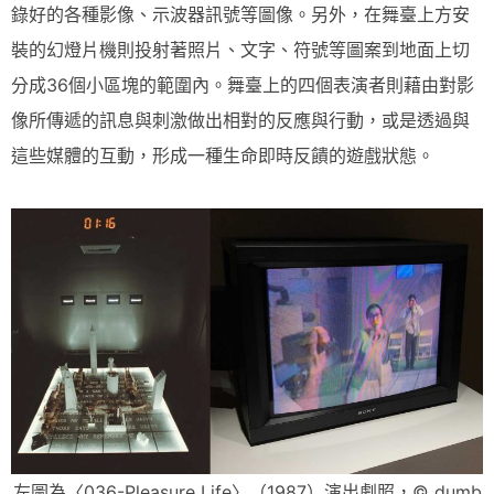
錄好的各種影像、示波器訊號等圖像。另外，在舞臺上方安
裝的幻燈片機則投射著照片、文字、符號等圖案到地面上切
分成36個小區塊的範圍內。舞臺上的四個表演者則藉由對影
像所傳遞的訊息與刺激做出相對的反應與行動，或是透過與
這些媒體的互動，形成一種生命即時反饋的遊戲狀態。
左圖為〈036-Pleasure Life〉（1987）演出劇照，© dumb