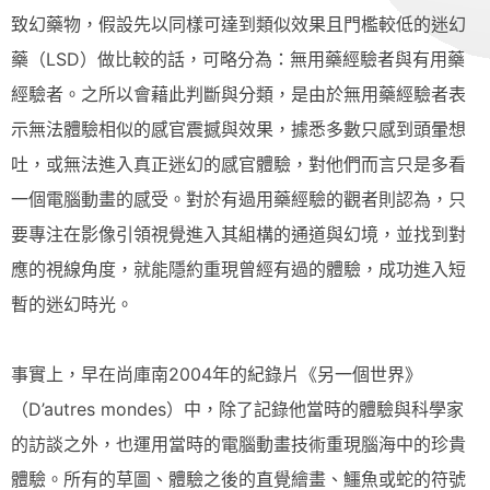
致幻藥物，假設先以同樣可達到類似效果且門檻較低的迷幻
藥（LSD）做比較的話，可略分為：無用藥經驗者與有用藥
經驗者。之所以會藉此判斷與分類，是由於無用藥經驗者表
示無法體驗相似的感官震撼與效果，據悉多數只感到頭暈想
吐，或無法進入真正迷幻的感官體驗，對他們而言只是多看
一個電腦動畫的感受。對於有過用藥經驗的觀者則認為，只
要專注在影像引領視覺進入其組構的通道與幻境，並找到對
應的視線角度，就能隱約重現曾經有過的體驗，成功進入短
暫的迷幻時光。
事實上，早在尚庫南2004年的紀錄片《另一個世界》
（D’autres mondes）中，除了記錄他當時的體驗與科學家
的訪談之外，也運用當時的電腦動畫技術重現腦海中的珍貴
體驗。所有的草圖、體驗之後的直覺繪畫、鱷魚或蛇的符號