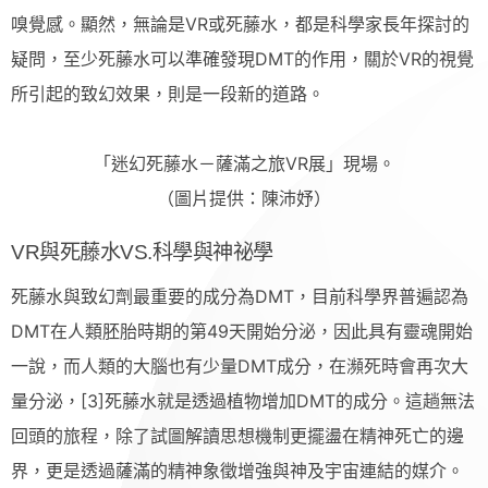
嗅覺感。顯然，無論是VR或死藤水，都是科學家長年探討的
疑問，至少死藤水可以準確發現DMT的作用，關於VR的視覺
所引起的致幻效果，則是一段新的道路。
「迷幻死藤水－薩滿之旅VR展」現場。
（圖片提供：陳沛妤）
VR與死藤水VS.科學與神祕學
死藤水與致幻劑最重要的成分為DMT，目前科學界普遍認為
DMT在人類胚胎時期的第49天開始分泌，因此具有靈魂開始
一說，而人類的大腦也有少量DMT成分，在瀕死時會再次大
量分泌，[3]死藤水就是透過植物增加DMT的成分。這趟無法
回頭的旅程，除了試圖解讀思想機制更擺盪在精神死亡的邊
界，更是透過薩滿的精神象徵增強與神及宇宙連結的媒介。