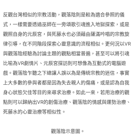
反觀台灣相似的宗教活動，觀落陰則是較為適合參照的儀
式，一樣需要透過巫師在一旁頌歌引魂進入地獄探索，或是
觀照自身的元辰宮，與死藤水也必須藉由薩滿吟唱的宗教旋
律引導，在不同階段探索心靈意識的流程相似。更何況以VR
與觀落陰經驗為討論主題的觀點相當普遍，甚至可以將引魂
比喻為VR劇情片、元辰宮探訪則可想像為互動式的電腦遊
戲。觀落陰乍聽之下總讓人誤以為是傳統宗教的迷信，事實
上大多數的參與者都是因為失去親人的傷痛，或是認為自我
身心狀態欠佳等目的來尋求治療。如此一來，若用治療的觀
點則可以歸納出VR的創傷治療、觀落陰的情感與運勢治療、
死藤水的心靈治療等相似性。
觀落陰示意圖。