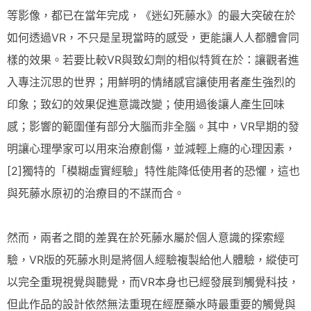
等影像，都已在當年完成，《迷幻死藤水》的最大突破在於
如何透過VR，不只是呈現當時的感受，更能讓人人都體會同
樣的效果。若要比較VR與致幻劑的相似特質在於：讓觀者進
入專注沉思的世界；用鮮明的情緒感官讓使用者產生強烈的
印象；致幻的效果促進意識改變；使用過後讓人產生回味
感；影響的範圍僅有部分大腦而非全腦。其中，VR早期的發
明讓心理學家可以用來治療創傷，並減輕上癮的心理因素，
[2]獨特的「模糊虛實經驗」特性能降低使用者的恐懼，這也
與死藤水原初的治療目的不謀而合。
然而，兩者之間的差異在於死藤水屬於個人意識的探索經
驗，VR版的死藤水則是將個人經驗複製給他人體驗，縱使可
以完全重現視覺與聽覺，而VR本身也已經發展到觸覺科技，
但此作品的設計依然無法重現在經歷藥水時最重要的觸覺與