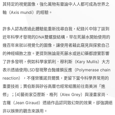
其特定的視覺圖像，強化萬物有靈論中人人都可成為世界之
軸（Axis mundi）的經驗。
許多人認為透過此體驗能重新找尋自我，紀錄片中除了談到
近年科學才發現的DNA雙螺旋結構，早在死藤水開始使用的
幾百年來就以視覺化的圖像，讓使用者藉此窺見與探索自己
的神經細胞之旅。更提到無論是死藤水或迷幻藥都證實影響
了許多發明，例如科學家凱利．穆利斯（Kary Mullis）大方
表示透過使用LSD發現聚合酶連鎖反應（Polymerase chain
reaction），不僅榮獲諾貝爾獎，更留下當今科學界常用的
重要技術；賈伯斯與矽谷高層也經常組團前往南美洲「進
修」；[4]藝術家亞歷斯．格列（Alex Grey）與漫畫家尚．
吉羅（Jean Giraud）透過作品認同致幻劑的效果，卻強調絕
非以娛樂的觀念來誤用。