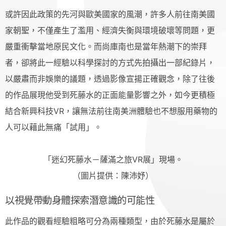
或許因此政策的先河與歐美國家的風潮，許多人前往南美國
家朝聖，不僅產生了濫用、經濟失衡與環境破壞等問題，更
嚴重衝擊當地原民文化。而尚庫南也是當年熱潮下的崇拜
者，卻將此一經驗以科學探討的方式先拍攝出一部紀錄片，
以嚴肅而非娛樂的議題，透過影像宣揚正確觀念，除了往後
的作品展現他受到死藤水的正面能量影響之外，如今更積極
結合新興科技VR，讓無法前往南美洲體驗也不想服用藥物的
人可以藉此無痛「試用」。
「迷幻死藤水－薩滿之旅VR展」現場。
（圖片提供：陳沛妤）
以視覺帶動身體探索潛意識的可能性
此作品的觀看經驗粗略可分為兩種類型，由於死藤水是屬於