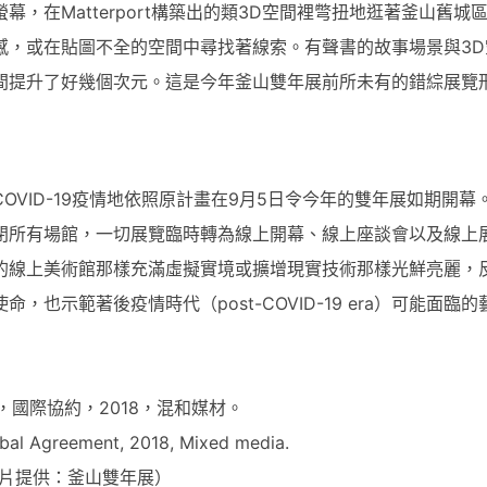
，在Matterport構築出的類3D空間裡彆扭地逛著釜山舊城
感，或在貼圖不全的空間中尋找著線索。有聲書的故事場景與3D
間提升了好幾個次元。這是今年釜山雙年展前所未有的錯綜展覽
VID-19疫情地依照原計畫在9月5日令今年的雙年展如期開幕
閉所有場館，一切展覽臨時轉為線上開幕、線上座談會以及線上
的線上美術館那樣充滿虛擬實境或擴增現實技術那樣光鮮亮麗，
也示範著後疫情時代（post-COVID-19 era）可能面臨的
，國際協約，2018，混和媒材。
bal Agreement, 2018, Mixed media.
片提供：釜山雙年展）