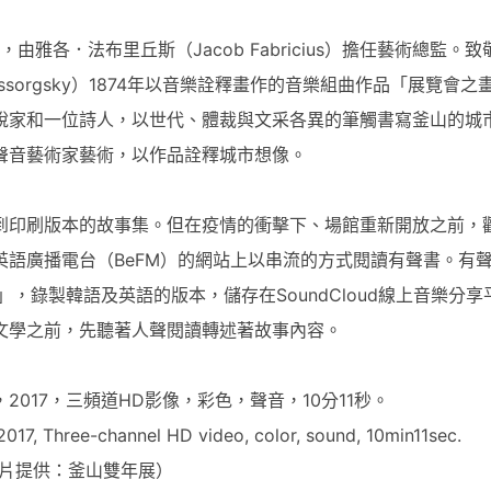
雅各．法布里丘斯（Jacob Fabricius）擔任藝術總監。致
ssorgsky）1874年以音樂詮釋畫作的音樂組曲作品「展覽會之
說家和一位詩人，以世代、體裁與文采各異的筆觸書寫釜山的城
聲音藝術家藝術，以作品詮釋城市想像。
到印刷版本的故事集。但在疫情的衝擊下、場館重新開放之前，
語廣播電台（BeFM）的網站上以串流的方式閱讀有聲書。有
，錄製韓語及英語的版本，儲存在SoundCloud線上音樂分享
文學之前，先聽著人聲閱讀轉述著故事內容。
017，三頻道HD影像，彩色，聲音，10分11秒。
017, Three-channel HD video, color, sound, 10min11sec.
片提供：釜山雙年展）