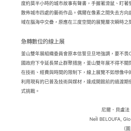
度約莫半小時的城市故事有聲書，手握著滑鼠、盯著螢幕
散佈城市四處的藝術作品。偶爾在像素之間失去方向
域在腦海中交疊，原應在三度空間的展覽層次瞬時之
急轉數位的線上展
釜山雙年展組織委員會原本信誓旦旦地強調，要不畏CO
國政府下令延長禁止群聚措施，釜山雙年展不得不關
在技術、經費與時間的限制下，線上展覽不如想像中
利用現有的已普及技術與媒材，達成開館前的過渡期使命，
式挑戰。
尼爾．貝盧法
NeÏl BELOUFA, Glo
（圖