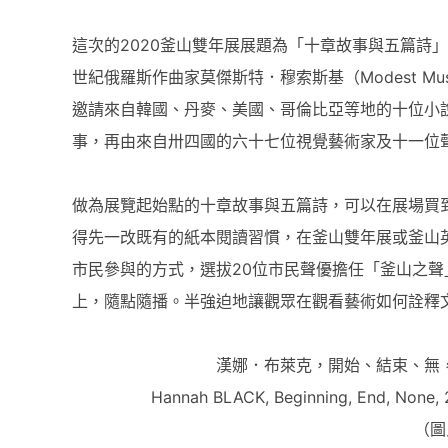
這次的2020釜山雙年展展題為「十章故事與五篇詩」，由
世紀俄羅斯作曲家莫傑斯特．穆索斯基（Modest Mu
邀請來自韓國、丹麥、美國、哥倫比亞等地的十位小
事，再由來自卅四國的六十七位視覺藝術家及十一位
做為展覽起始點的十章故事與五篇詩，可以在展場買
得先一改既有的紙本閱讀習慣，在釜山雙年展或釜山英
市民參與的方式，選拔20位市民聲優擔任「釜山之聲」
上，隨點隨播。半強迫地讓觀眾在觀看藝術如何詮釋
漢娜．布萊克，開始、結束、無，2
Hannah BLACK, Beginning, End, None, 2
（圖