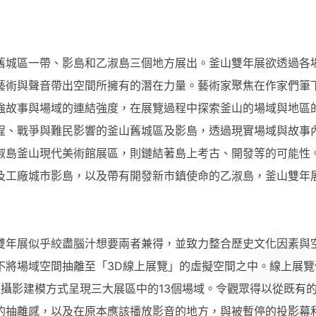
舊城區一帶、影島和乙淑島三個地方展出。釜山雙年展欲透過各
藝術與聲音帶出空間所擁有的潛在力量。藝術家聚焦在作家們筆
強故事與場域的連結強度，在展覽過程中探索釜山的場域與地區
程、戰爭與難民影響的釜山舊城區及影島，透過現實場域與故事
淑島釜山現代美術館展區，則鏈結著島上考古、開發等的可能性
及工廠城市影島，以及帶有開發新市鎮使命的乙淑島，釜山雙年
雙年展似乎絞盡腦汁想要兩者兼得，並致力整合歷史文化因素與
不將場域空間抽離至「3D線上展覽」的虛擬空間之中。線上展覽
D立體攝影建模方式呈現三大展區中的13個場域。令觀眾得以從既有
的抽離感，以及在原本應該播放影音的地方，與被暫停的投影幕