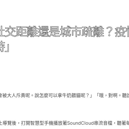
交距離還是城市疏離？疫情
詩」
會被大人斥責呢。說怎麼可以拿牛奶餵貓呢？」「哦，對啊。聽
上導覽後，打開智慧型手機播放著SoundCloud串流音檔，聽著