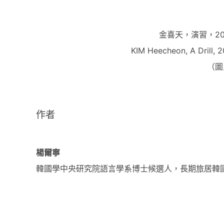
金喜天，演習，202
KIM Heecheon, A Drill, 2
（圖
作者
楊爾寧
韓國學中央研究院語言學系博士候選人，長期旅居韓
Tagged with:
3D線上展覽
十章故事與五篇詩
楊