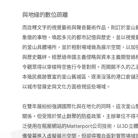
與地緣的數位疏離
而詮釋文字的視覺藝術與聲音藝術作品，則訂於釜山
象徵的事物，喚起多元的都市記憶與歷史，並以視覺
的釜山具體場所，並於相對場域做為展示空間，以加
與歷史羈絆。經歷過帝國主義侵略與資本主義開發過
令觀眾得以穿梭時空進行今昔對照。而開館不久的乙
本殖民痕跡豐富的釜山舊城區、逐漸沒落的港口倉儲
以城市發展史與文化方面檢視這些場域。
在雙年展紛紛強調國際化與在地化的同時，這次釜山
關係。但受限於禁止群聚的防疫政策，主辦單位不得
泛使用在租屋網站的Matterport公司技術，以3
備螢幕進入虛擬展示空間，但卻得獨自面對實際場域