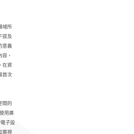
場域所
下提及
的意義
內容，
。在資
展首次
空間的
使用廣
的電子設
和電視