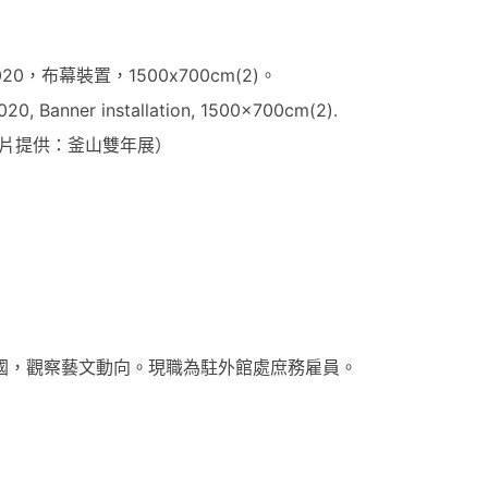
0，布幕裝置，1500x700cm(2)。
020, Banner installation, 1500x700cm(2).
片提供：釜山雙年展）
國，觀察藝文動向。現職為駐外館處庶務雇員。
爾寧
釜山雙年展