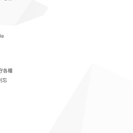
le
守各種
別忘