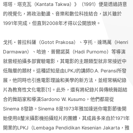
塔塔．塔克瓦（Kantata Takwa）》（1991）便是透過詩意
的視覺化，將政治動盪、音樂和數位科技結合，該片雖於
1991年完成，但直到2008年才得以公開放映。
戈托・普拉科薩（Gotot Prakosa）、亨托．達瑪萬（Henri
Darmawan）、哈迪．普爾諾莫（Hadi Purnomo）等導演
就曾經拍攝多部實驗電影，其電影的主題類型就非常接近中
低階層的題材。這種認知是由LPKJ的講師D.A. Peransi所發
展，他同時也引進電影理論和美學的新方法，並經常稱紀錄
片為教育性文化電影[1]。此外，還有將紀錄片與傳統舞蹈結
合的舞蹈家和導演Sardono W. Kusumo，他們都是從
Sinema 8發跡。Sinema 8是1973年雅加達迷你電影節後開
始使用8釐米攝影機拍攝短片的團體，其成員多來自於1971年
開業的LPKJ（Lembaga Pendidikan Kesenian Jakarta，雅