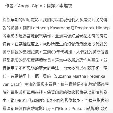
作者／Angga Cipta；翻譯／李蝶衣
綜觀早期的印尼電影，我們可以發現他們大多是受到民間傳
說的影響，例如Loetoeng Kasaroeng或Tengkorak Hidoep
等電影即是為當地觀眾製作，並通常偏好展現蒙太奇的奇幻
特質。在某種程度上，電影所產生的幻覺漸漸開始取代對於
民間傳說的集體記憶。直到80年代初期，人們對於民間傳說
類型電影的熱衷度持續增長。這當中多屬於恐怖片類型，並
且使用了不可思議的蒙太奇手法，也大多可以在蘇珊娜．瑪
莎．弗雷德里卡．範．奧施（Suzanna Martha Frederika
van Osch）主演的電影中看見。這些實驗是不能脫離藝術學
院的電影系所單獨來談。儘管印尼的動態影像是以劇情片為
主，從1990年代起開始出現不同的影像類型，而這些影像的
導演都是製作實驗電影出身。由Gotot Prakosa執導的《坎