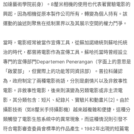
加達藝術學院前身）。8釐米相機的使用也代表著實驗電影的
興起，因為相機從原本製作公司所有，轉變為個人持有。該
運動的論述則聚焦在抵制業界以及其展示空間的權力鬥爭。
當時，電影經常被當作宣傳工具，從蘇加諾總統到蘇哈托統
治的時代，都曾將電影作為宣傳工具。蘇哈托當時曾經設立
專門的宣傳部門Departemen Penerangan（字面上的意思是
「啟蒙部」，但實際上的功能等同資訊部）。普拉科薩認
為，政府制定了兩種電影術語，分別是劇情片以及非敘事性
電影。非敘事性電影，後來則演變為另類電影或非主流電
影，其分類包含：短片、紀錄片、實驗片和動畫片[2]。由於
攝影技術（如8釐米手持攝影機）越來越複雜和便捷，這種分
類觸發了電影生態系統中的異常現象，而這種情況則引發不
符合電影審查委員會標準的作品產生。1982年出現的短篇電