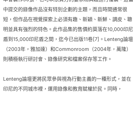
中提交的錄像作品沒有特別企劃的主題，而且時間通常很
短，但作品在視覺探索上必須有趣、新穎、新鮮、調皮、聰
明並具有強烈的特色。此作品集的售價約莫落在10,000印尼
盾到15,000印尼盾之間，迄今已出版11卷[7]。Lenteng論壇
（2003年，雅加達）和Commonroom（2004年，萬隆）
則積極執行研討會、錄像研究和檔案保存等工作。
Lenteng論壇更將民眾參與視為行動主義的一種形式，並在
印尼的不同城市裡，運用錄像和教育賦權於民。同時，
HONF（天然纖維之家，1999年成立於日惹）則開辦了以教
育為基礎的跨領域新媒體實驗室，並於2007年發起日惹國際
錄像作品節。
此外，「印尼錄像藝術十年彙編（2000-2010）」（10