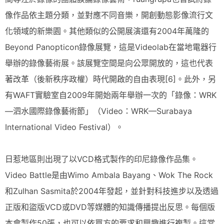
像作品依主題分類，並對應不同音樂，開創動態影像流行文
化領域的新樂園。其他類似的公開展演還有2004年萬隆的
Beyond Panopticon錄像展覽，這是Videolab在當地電器行
舉辦的錄像藝術展。該展覽空間是向公眾開放的，這也代表
著改革（後新秩序政權）時代開啟的自由表現[6]。此外，另
有WAFT實驗室自2009年開始兩年舉辦一次的「錄像：WRK
—泗水國際錄像藝術節」（Video：WRK—Surabaya
International Video Festival）。
日惹地區則出現了以VCD格式製作的印尼錄像作品集。
Video Battle是由Wimo Ambala Bayang、Wok The Rock
和Zulhan Sasmita於2004年發起，並針對科技進步以及透過
正版和盜版VCD或DVD等媒體的知識傳播提出反思。每個版
本會製作50張，也可以依買方的要求和興趣進行複製。這當