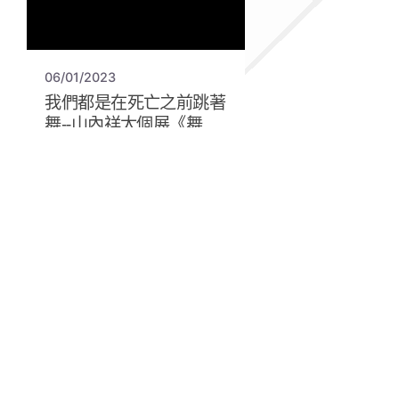
06/01/2023
我們都是在死亡之前跳著
舞--山內祥太個展《舞
姬》 All of us are dancer
till we die – Yamauchi
Shota《Mahime》
© 2024 臺北數位藝術中心保留一切權利。