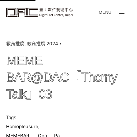
k
i
MENU
p
t
o
教育推廣
教育推廣 2024
c
o
MEME
n
t
BAR@DAC「Thorny
e
n
Talk」03
t
Tags
Homopleasure
,
MEMEBAR
,
Qoo Pa
,