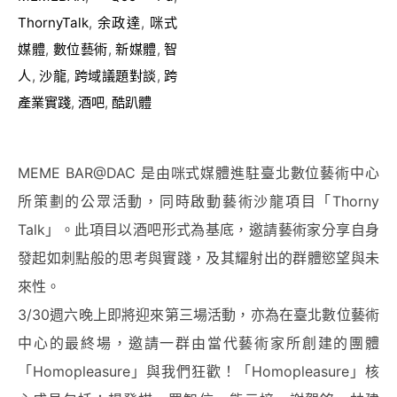
ThornyTalk
,
余政達
,
咪式
媒體
,
數位藝術
,
新媒體
,
智
人
,
沙龍
,
跨域議題對談
,
跨
產業實踐
,
酒吧
,
酷趴體
MEME BAR@DAC 是由咪式媒體進駐臺北數位藝術中心
所策劃的公眾活動，同時啟動藝術沙龍項目「Thorny
Talk」。此項目以酒吧形式為基底，邀請藝術家分享自身
發起如刺點般的思考與實踐，及其耀射出的群體慾望與未
來性。
3/30週六晚上即將迎來第三場活動，亦為在臺北數位藝術
中心的最終場，邀請一群由當代藝術家所創建的團體
「Homopleasure」與我們狂歡！「Homopleasure」核