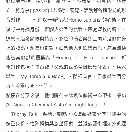
心成員包括：楊登棋、羅智信、熊元培、謝賀銘、林建
文，將分享自2023年以派對、展覽、活動等各種形式的聯
合創作 —— 他們以一群智人(Homo sapiens)的心態，在
曠野中尋找身份、群體與娛樂的旅程。四處遊牧的路上，
這幫人越發顯眼與特異，彩色的礦岩與焦土同時是他們身
上的妝點，聚集也離散，娛樂他人也娛樂自己，廣為流傳
後被其他部族簡稱為「Homo」。「Homopleasure」近
年創作包括：酷趴踢「父親的錄影帶攝影集發表」、居家
娛樂「My Temple is Body」、酷裸宣言、居家娛樂百分
百、流鶯氓匪⋯⋯等。
緊接在分享之後，他們將在臺北數位藝術中心帶來「酷趴
踢 Qoo Pa：Kemical SistaS all night long」！
「Thorny Talk」系列之刺點，邀請藝術家分享實踐中的
多重身份、性別轉換與慾望探索，並淺談藝術框架外的經