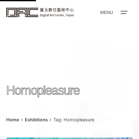
k
i
MENU
p
t
o
c
o
n
t
e
Homopleasure
n
t
Home
Exhibtions
Tag: Homopleasure