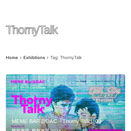
ThornyTalk
Home
Exhibtions
Tag: ThornyTalk
MEME BAR@DAC「Thorny Talk」03
教育推廣
教育推廣 2024