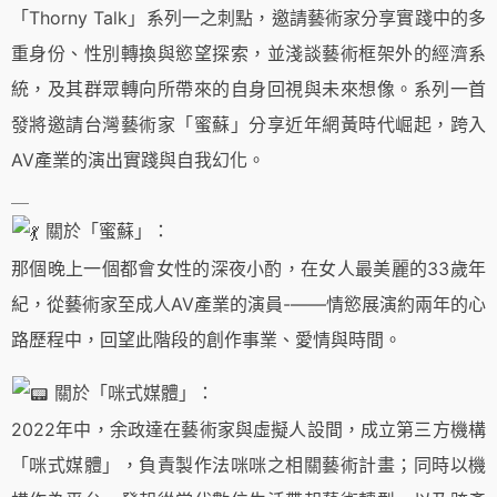
「Thorny Talk」系列一之刺點，邀請藝術家分享實踐中的多
重身份、性別轉換與慾望探索，並淺談藝術框架外的經濟系
統，及其群眾轉向所帶來的自身回視與未來想像。系列一首
發將邀請台灣藝術家「蜜蘇」分享近年網黃時代崛起，跨入
AV產業的演出實踐與自我幻化。
＿
關於「蜜蘇」：
那個晚上一個都會女性的深夜小酌，在女人最美麗的33歲年
紀，從藝術家至成人AV產業的演員-——情慾展演約兩年的心
路歷程中，回望此階段的創作事業、愛情與時間。
關於「咪式媒體」：
2022年中，余政達在藝術家與虛擬人設間，成立第三方機構
「咪式媒體」，負責製作法咪咪之相關藝術計畫；同時以機