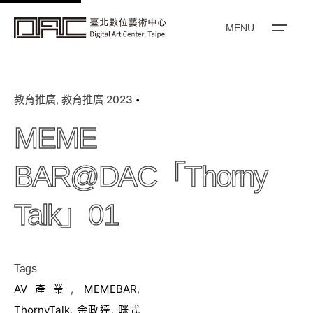
k
i
MENU
p
t
o
教育推廣
教育推廣 2023
c
o
MEME
n
t
BAR@DAC「Thorny
e
n
Talk」01
t
Tags
AV產業
,
MEMEBAR
,
ThornyTalk
,
余政達
,
咪式