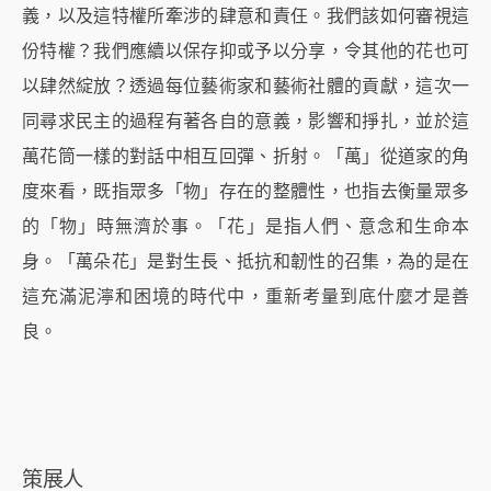
義，以及這特權所牽涉的肆意和責仼。我們該如何審視這
份特權？我們應續以保存抑或予以分享，令其他的花也可
以肆然綻放？透過每位藝術家和藝術社體的貢獻，這次一
同尋求民主的過程有著各自的意義，影響和掙扎，並於這
萬花筒一樣的對話中相互回彈、折射。「萬」從道家的角
度來看，既指眾多「物」存在的整體性，也指去衡量眾多
的「物」時無濟於事。「花」是指人們、意念和生命本
身。「萬朵花」是對生長、抵抗和韌性的召集，為的是在
這充滿泥濘和困境的時代中，重新考量到底什麼才是善
良。
策展人