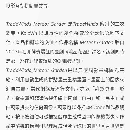
投影互動拼貼畫裝置
TradeWinds_Meteor Garden
是
TradeWinds
系列 的二次
變奏，KoloWn 以詩意性的創作探索於全球化語境下文
化、產品和概念的交流。作品名稱
Meteor Garden
取自
2003年在菲律賓爆紅的臺劇《流星花園》譯名，該劇同時
是第一部在菲律賓爆紅的亞洲肥皂劇。
TradeWinds_Meteor Garden
是以典型風影畫構圖為基
底，利用自動生成的拼貼畫去重構畫面。畫面上的圖像來
源自古畫、當代網絡及流行文化。亦以「群眾募資」形
式，從臺灣和菲律賓搜集線上有關「自由」和「民主」或
由觀眾提交的仼何圖像。觀眾可以掃描QR Code到作品網
站，按下按鈕便可從根據圖庫生成構圖中的隨機影像。作
品中隨機的構圖可以理解成現今全球化的世界。這世界是