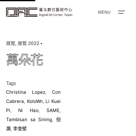
k
i
MENU
p
t
o
展覽
展覽 2022
c
o
萬朵花
n
t
e
Tags
n
Christina Lopez
,
Con
t
Cabrera
,
KoloWn
,
Li Kuei
Pi
,
Ni Hao
,
SAME
,
Tambisan sa Sining
,
倪
灝
,
李奎壁