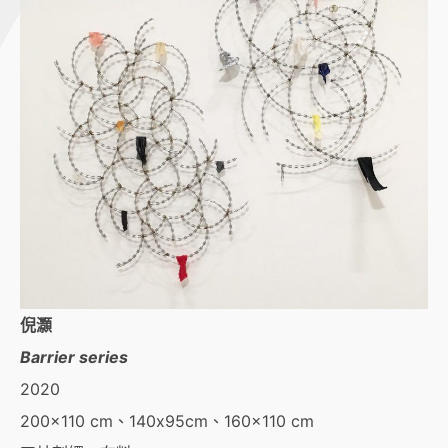
倪灝
Barrier series
2020
200×110 cm、140x95cm、160×110 cm