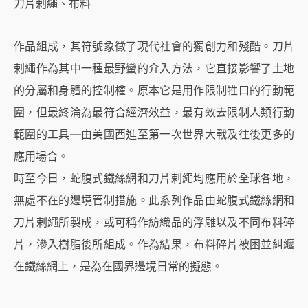
刀片剌繩、布料
作品組成，其符號象徵了現代社會的獨創力和殘酷。刀片
剌繩作為其中一種最野蠻的介入方法，它直接影響了土地
的分屬和身體的控制權。原本它是用作限制牲口的行動範
圍，但最終淪為最符合經濟效益，最有效去限制人類行動
範圍的工具—由美國西進至第一次世界大戰及往後更多的
應用場合。
時至今日，蛇腹式鐵絲網和刀片剌繩均應用於全球各地，
無處不在的邊境管制措施。此系列作品由蛇腹式鐵絲網和
刀片剌繩所製成，或可稱作紡織品的浮雕以及不同布料碎
片，滲入樹脂後所組成。作為結果，布料碎片被困並糾纏
在鐵絲網上，是為在國界邊境日常的擬態。