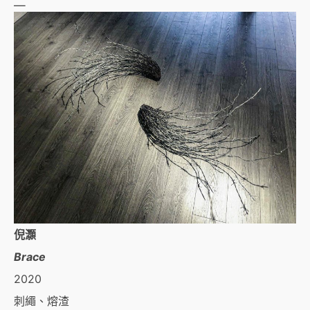
＿
倪灝
Brace
2020
刺繩、熔渣