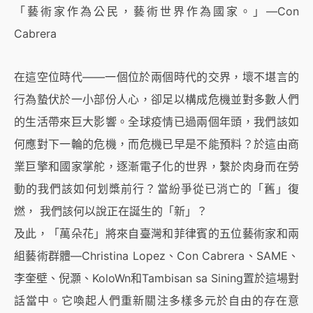
「藝術家作為公民，藝術世界作為國家。」—Con
Cabrera
在這空位時代——一個位於兩個時代的交界，壞不堪言的
行為蟄伏於一小部份人心，卻足以構成危機並對多數人們
的生活帶來巨大影響。全球疫情已過兩個年頭，我們該如
何應對下一輪的危機，而危機已早是不能預料？於這由商
業巨擎和國家掌舵，逐漸電子化的世界，繫於肉身而在勞
動的我們該如何划槳前行？當紛爭從已消亡的「舊」復
燃， 我們該何以說正在誕生的「新」？
及此，「萬朵花」將來自臺灣和菲律賓的五位藝術家和兩
組藝術群體—Christina Lopez、Con Cabrera、SAME、
李奎壁、倪灝、KoloWn和Tambisan sa Sining置於這場對
話當中。它喚起人們重新關注多樣多元於自由的存在意