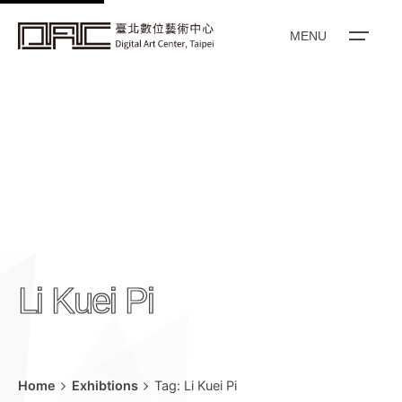
k
i
MENU
p
t
o
c
o
n
t
e
n
t
Li Kuei Pi
Home
Exhibtions
Tag: Li Kuei Pi