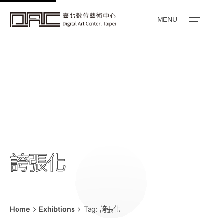
k
i
MENU
p
t
o
c
o
n
t
e
n
t
誇張化
Home
Exhibtions
Tag: 誇張化