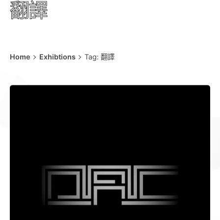
翻譯
Home
Exhibtions
Tag: 翻譯