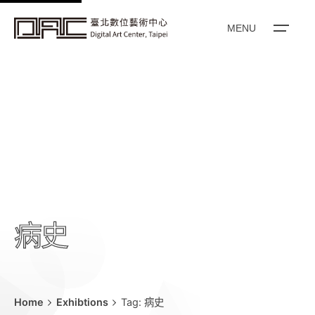
k
i
MENU
p
t
o
c
o
n
t
e
n
t
病史
Home
Exhibtions
Tag: 病史