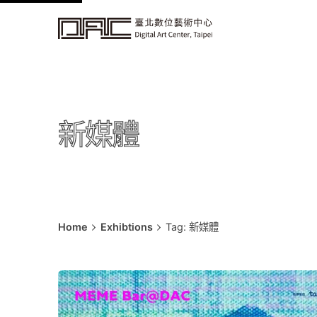
k
i
p
t
o
c
新媒體
o
n
t
e
n
t
Home
Exhibtions
Tag: 新媒體