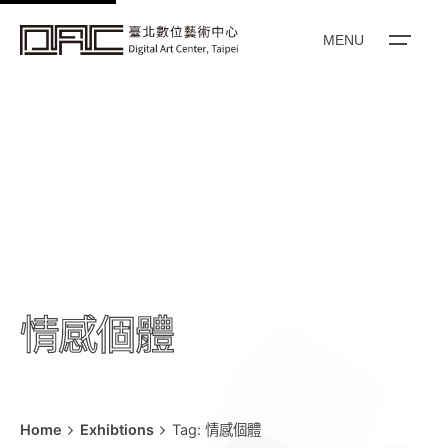
k
i
MENU
p
t
o
c
o
n
t
e
n
t
情感個體
Home
Exhibtions
Tag: 情感個體