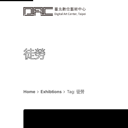
k
i
p
t
o
c
徒勞
o
n
t
e
n
t
Home
Exhibtions
Tag: 徒勞