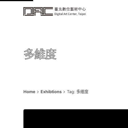
k
i
p
t
o
c
多維度
o
n
t
e
n
t
Home
Exhibtions
Tag: 多維度