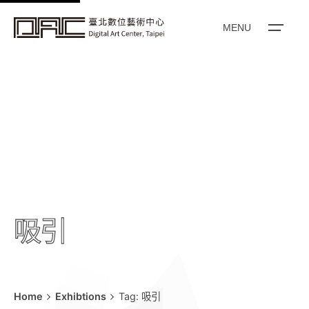
k
i
MENU
p
t
o
c
o
n
t
e
n
t
吸引
Home
Exhibtions
Tag: 吸引