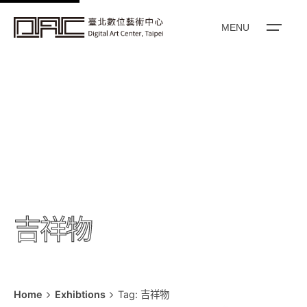
k
i
MENU
p
t
o
c
o
n
t
e
n
t
吉祥物
Home
Exhibtions
Tag: 吉祥物