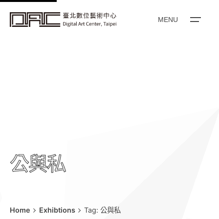
k
i
MENU
p
t
o
c
o
n
t
e
n
t
公與私
Home
Exhibtions
Tag: 公與私