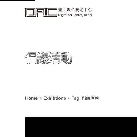
k
i
p
t
o
c
倡議活動
o
n
t
e
n
t
Home
Exhibtions
Tag: 倡議活動