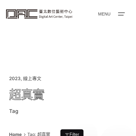
i
p
t
o
MENU
c
o
n
t
e
n
t
2023
線上專文
超真實
Tag
Home
Tag: 超真實
Filter