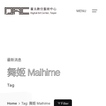
i
p
t
o
MENU
c
o
n
t
e
n
t
最新消息
舞姬 Maihime
Tag
Home
Tag: 舞姬 Maihime
Filter