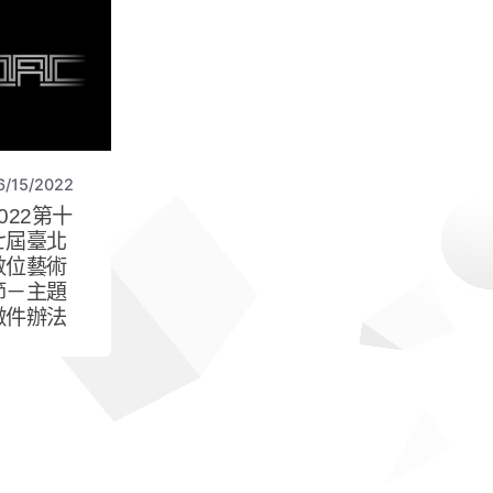
6/15/2022
2022第十
七屆臺北
數位藝術
節－主題
徵件辦法