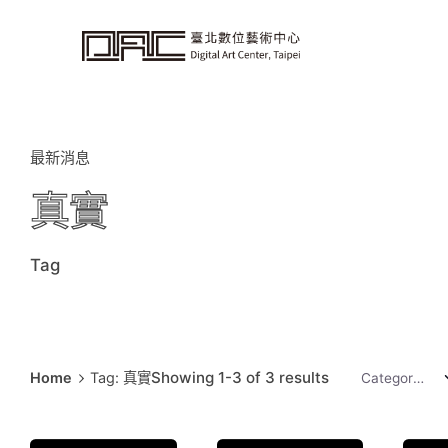
i
p
t
o
c
o
n
t
e
n
t
最新消息
真實
Tag
Showing 1-3 of 3 results
Home
Tag: 真實