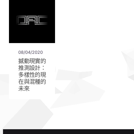
08/04/2020
撼動現實的
推測設計：
多樣性的現
在與混種的
未來