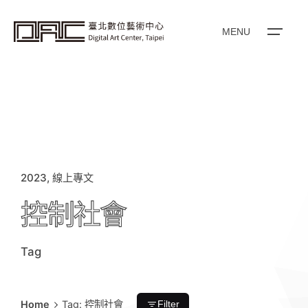
i
p
t
o
MENU
c
o
n
t
e
n
t
2023
線上專文
控制社會
Tag
Home
Tag: 控制社會
Filter