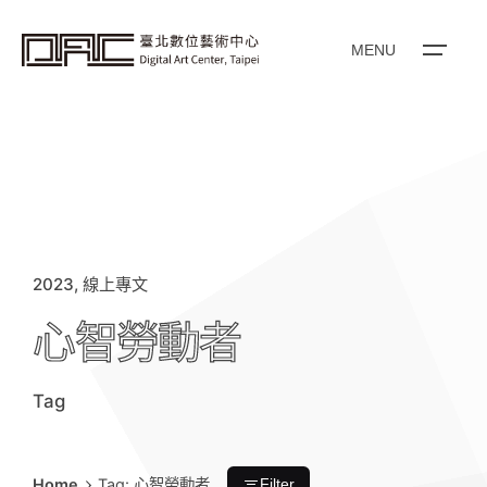
i
p
t
o
MENU
c
o
n
t
e
n
t
2023
線上專文
心智勞動者
Tag
Home
Tag: 心智勞動者
Filter