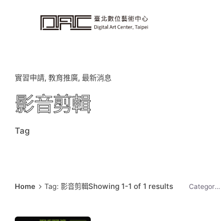
i
p
t
o
c
o
n
t
e
n
t
實習申請
教育推廣
最新消息
影音剪輯
Tag
Showing 1-1 of 1 results
Home
Tag: 影音剪輯