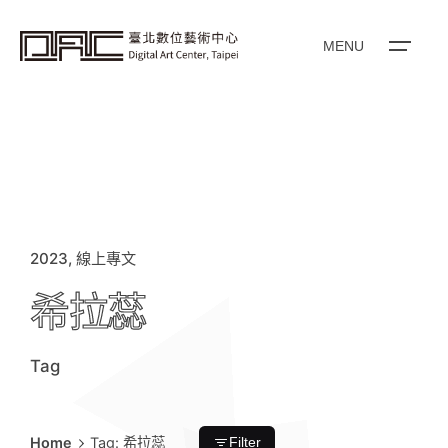
i
p
t
o
MENU
c
o
n
t
e
n
t
2023
線上專文
希拉蕊
Tag
Home
Tag: 希拉蕊
Filter